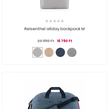
Reisenthel allday backpack M
Original price was: 20 990 Ft.
Current price is: 16 79
20 990
Ft
16 790
Ft