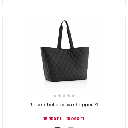
Reisenthel classic shopper XL
Ártartomány: 15 390 Ft
15 390
Ft
–
16 090
Ft