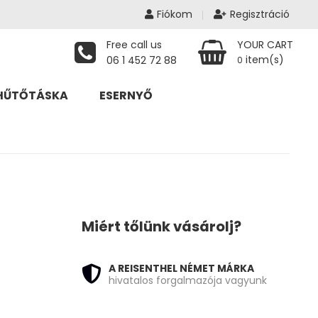
Fiókom
Regisztráció
Free call us
YOUR CART
item(s)
06 1 452 72 88
0
HŰTŐTÁSKA
ESERNYŐ
Miért tőlünk vásárolj?
is: 58 940 Ft.
A REISENTHEL NÉMET MÁRKA
hivatalos forgalmazója vagyunk