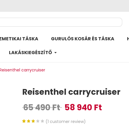
ZMETIKAI TÁSKA
GURULÓS KOSÁR ÉS TÁSKA
LAKÁSKIEGÉSZÍTŐ
Reisenthel carrycruiser
Reisenthel carrycruiser
65 490
Ft
58 940
Ft
Original price was: 65 490 Ft.
Current price 
(
1
customer review)
3.00
5
1