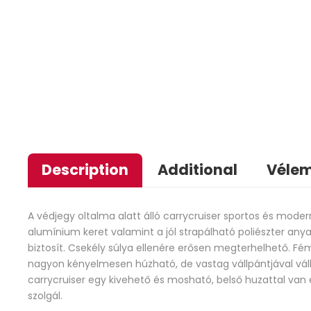
Description
Additional
Vélem
A védjegy oltalma alatt álló carrycruiser sportos és moder
alumínium keret valamint a jól strapálható poliészter any
biztosít. Csekély súlya ellenére erősen megterhelhető. F
nagyon kényelmesen húzható, de vastag vállpántjával vállra
carrycruiser egy kivehető és mosható, belső huzattal van el
szolgál.