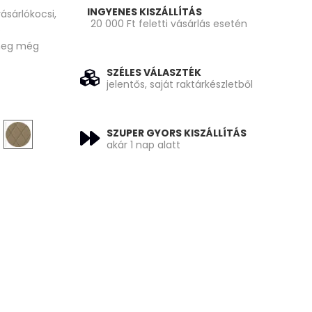
INGYENES KISZÁLLÍTÁS
ásárlókocsi,
20 000 Ft feletti vásárlás esetén
b
d meg még
SZÉLES VÁLASZTÉK
jelentős, saját raktárkészletből
SZUPER GYORS KISZÁLLÍTÁS
akár 1 nap alatt
is: 58 940 Ft.