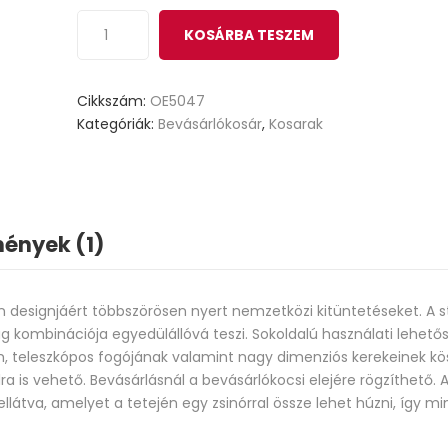
KOSÁRBA TESZEM
Cikkszám:
OE5047
Kategóriák:
Bevásárlókosár
,
Kosarak
ények (1)
n designjáért többszörösen nyert nemzetközi kitüntetéseket. A st
ag kombinációja egyedülállóvá teszi. Sokoldalú használati lehető
ém, teleszkópos fogójának valamint nagy dimenziós kerekeinek 
 is vehető. Bevásárlásnál a bevásárlókocsi elejére rögzíthető. 
látva, amelyet a tetején egy zsinórral össze lehet húzni, így min