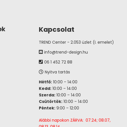
Kapcsolat
ek
TREND Center - 2.053 üzlet (I. emelet)
info@trend-design.hu
06 1 452 72 88
Nyitva tartás
Hétfő:
10:00 – 14:00
Kedd:
10:00 – 14:00
Szerda:
10:00 – 14:00
Csütörtök:
10:00 – 14:00
Péntek:
9:00 – 12:00
Alábbi napokon ZÁRVA: 07.24; 08.07,
08.13, 08.14,