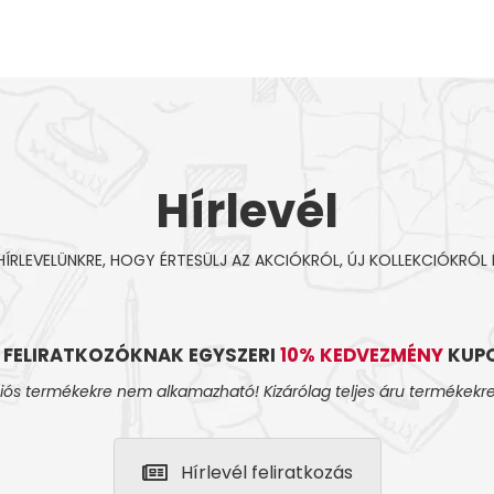
Hírlevél
 HÍRLEVELÜNKRE, HOGY ÉRTESÜLJ AZ AKCIÓKRÓL, ÚJ KOLLEKCIÓKRÓL 
L FELIRATKOZÓKNAK EGYSZERI
10% KEDVEZMÉNY
KUPO
iós termékekre nem alkamazható! Kizárólag teljes áru termékekre
Hírlevél feliratkozás