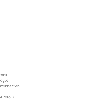
abil
séget
köszönhetően
A
t tető is