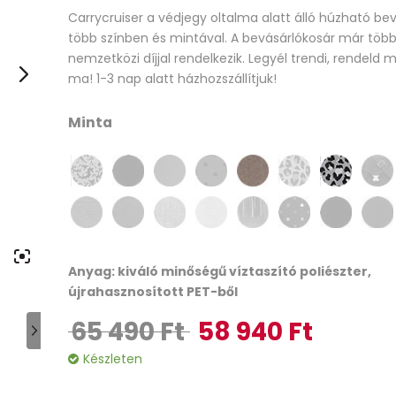
Carrycruiser a védjegy oltalma alatt álló húzható bev
out
több színben és mintával. A bevásárlókosár már töb
of
nemzetközi díjjal rendelkezik. Legyél trendi, rendel
based
ma! 1-3 nap alatt házhozszállítjuk!
on
customer
Minta
rating
Anyag: kiváló minőségű víztaszító poliészter,
újrahasznosított PET-ből
65 490
Ft
58 940
Ft
Original price was: 65 490 Ft.
Current price 
Készleten