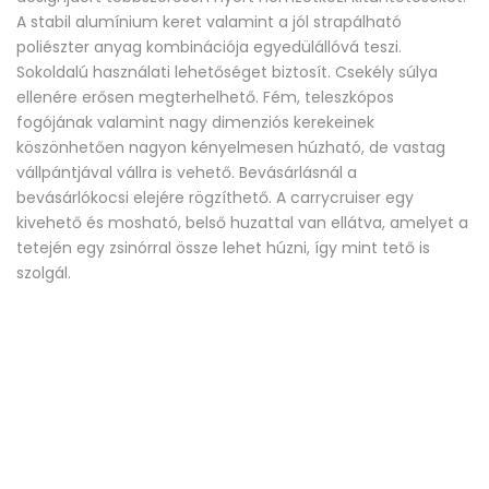
A stabil alumínium keret valamint a jól strapálható
poliészter anyag kombinációja egyedülállóvá teszi.
Sokoldalú használati lehetőséget biztosít. Csekély súlya
ellenére erősen megterhelhető. Fém, teleszkópos
fogójának valamint nagy dimenziós kerekeinek
köszönhetően nagyon kényelmesen húzható, de vastag
vállpántjával vállra is vehető. Bevásárlásnál a
bevásárlókocsi elejére rögzíthető. A carrycruiser egy
kivehető és mosható, belső huzattal van ellátva, amelyet a
tetején egy zsinórral össze lehet húzni, így mint tető is
szolgál.