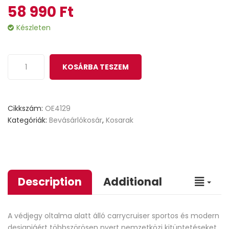
58 990
Ft
Készleten
KOSÁRBA TESZEM
Cikkszám:
OE4129
Kategóriák:
Bevásárlókosár
,
Kosarak
Description
Additional
A védjegy oltalma alatt álló carrycruiser sportos és modern
designjáért többszörösen nyert nemzetközi kitüntetéseket.