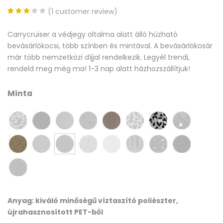
(
1
customer review)
3.00
5
1
Carrycruiser a védjegy oltalma alatt álló húzható
out
bevásárlókocsi, több színben és mintával. A bevásárlókosár
of
már több nemzetközi díjjal rendelkezik. Legyél trendi,
based
rendeld meg még ma! 1-3 nap alatt házhozszállítjuk!
on
customer
Minta
rating
Anyag: kiváló minőségű víztaszító poliészter,
újrahasznosított PET-ből