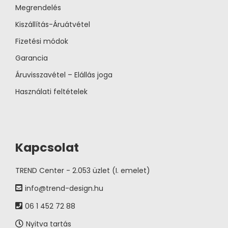
Megrendelés
Kiszállítás-Áruátvétel
Fizetési módok
Garancia
Áruvisszavétel – Elállás joga
Használati feltételek
Kapcsolat
TREND Center - 2.053 üzlet (I. emelet)
info@trend-design.hu
06 1 452 72 88
Nyitva tartás