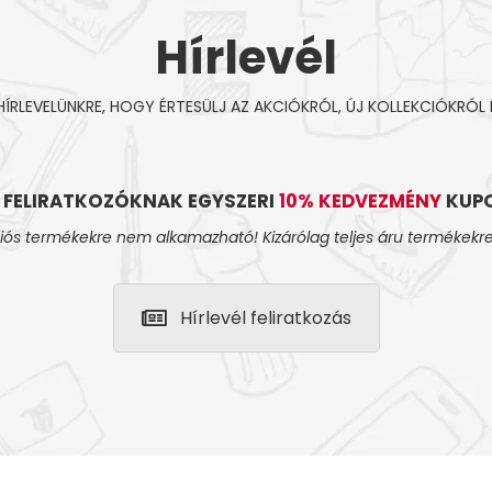
Hírlevél
 HÍRLEVELÜNKRE, HOGY ÉRTESÜLJ AZ AKCIÓKRÓL, ÚJ KOLLEKCIÓKRÓL 
L FELIRATKOZÓKNAK EGYSZERI
10% KEDVEZMÉNY
KUPO
iós termékekre nem alkamazható! Kizárólag teljes áru termékekre
Hírlevél feliratkozás