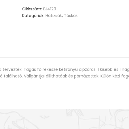
Cikkszám:
EJ4129
Kategóriák:
Hátizsák
,
Táskák
a tervezték. Tágas fő rekesze kétirányú cipzáras. 1 kisebb és 1 n
ó található. Vállpántjai állíthatóak és párnázottak. Külön kézi fog