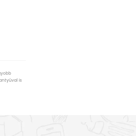
agyobb
antyúval is