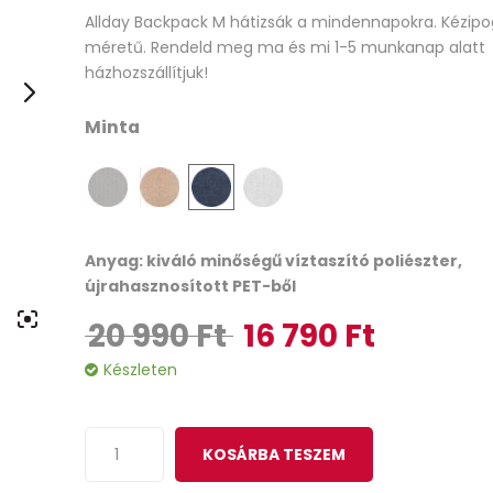
Allday Backpack M hátizsák a mindennapokra. Kézip
out
méretű. Rendeld meg ma és mi 1-5 munkanap alatt
of
házhozszállítjuk!
based
on
Minta
customer
ratings
Anyag: kiváló minőségű víztaszító poliészter,
újrahasznosított PET-ből
20 990
Ft
16 790
Ft
Original price was: 20 990 Ft.
Current price is
Készleten
KOSÁRBA TESZEM