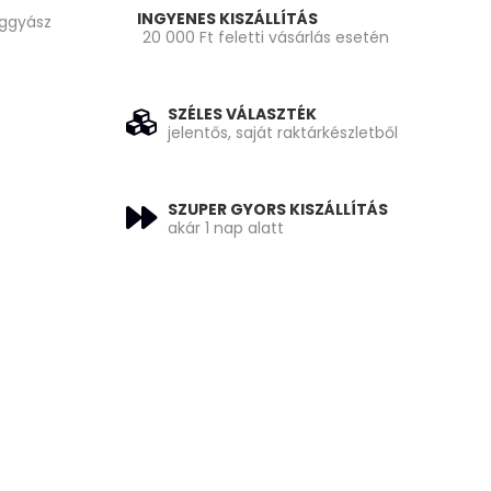
INGYENES KISZÁLLÍTÁS
oggyász
20 000 Ft feletti vásárlás esetén
SZÉLES VÁLASZTÉK
jelentős, saját raktárkészletből
SZUPER GYORS KISZÁLLÍTÁS
akár 1 nap alatt
: 16 790 Ft.