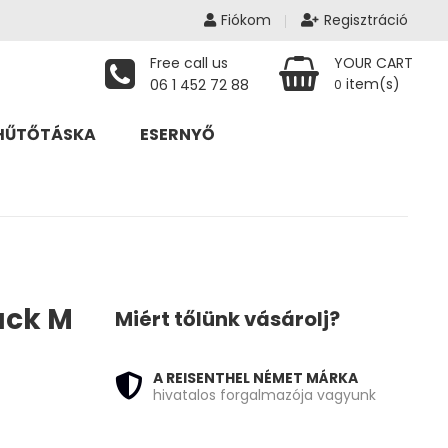
Fiókom
Regisztráció
Free call us
YOUR CART
item(s)
06 1 452 72 88
0
HŰTŐTÁSKA
ESERNYŐ
ack M
Miért tőlünk vásárolj?
: 16 790 Ft.
A REISENTHEL NÉMET MÁRKA
hivatalos forgalmazója vagyunk