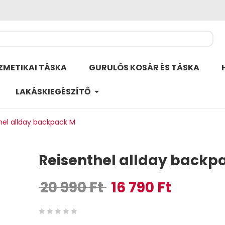
ZMETIKAI TÁSKA
GURULÓS KOSÁR ÉS TÁSKA
LAKÁSKIEGÉSZÍTŐ
hel allday backpack M
Reisenthel allday backp
20 990
Ft
16 790
Ft
Original price was: 20 990 Ft.
Current price is
0
5
0