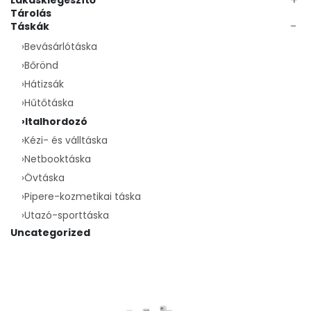
Lakáskiegészítő
Tárolás
−
Táskák
›
Bevásárlótáska
›
Bőrönd
›
Hátizsák
›
Hűtőtáska
›
Italhordozó
›
Kézi- és válltáska
›
Netbooktáska
›
Övtáska
›
Pipere-kozmetikai táska
›
Utazó-sporttáska
Uncategorized