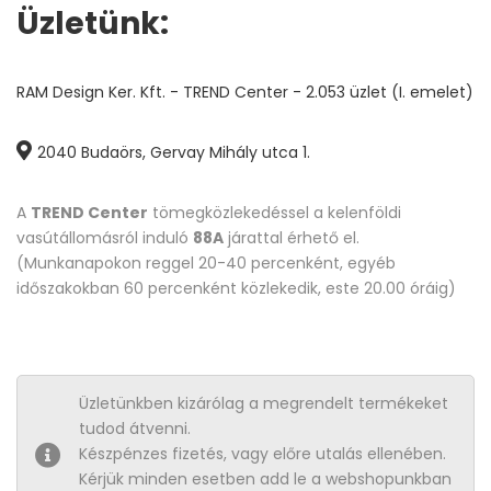
Üzletünk:
RAM Design Ker. Kft. - TREND Center - 2.053 üzlet (I. emelet)
2040 Budaörs, Gervay Mihály utca 1.
A
TREND Center
tömegközlekedéssel a kelenföldi
vasútállomásról induló
88A
járattal érhető el.
(Munkanapokon reggel 20-40 percenként, egyéb
időszakokban 60 percenként közlekedik, este 20.00 óráig)
Üzletünkben kizárólag a megrendelt termékeket
tudod átvenni.
Készpénzes fizetés, vagy előre utalás ellenében.
Kérjük minden esetben add le a webshopunkban