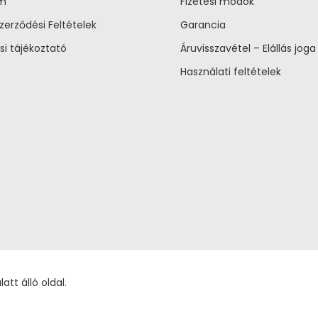
um
Fizetési módok
zerződési Feltételek
Garancia
si tájékoztató
Áruvisszavétel – Elállás joga
Használati feltételek
tt álló oldal.