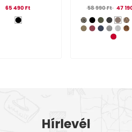
Original
65 490
Ft
58 990
Ft
47 19
Hírlevél