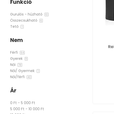
Funkció
Gurulós - húzható
10
Összecsukható
6
Tető
1
Nem
Re
Férfi
64
Gyerek
11
Női
78
Női/ Gyermek
1
Női/férfi
40
Ár
0 Ft - 5 000 Ft
5 000 Ft - 10 000 Ft