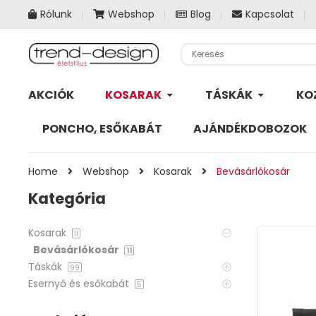
Rólunk
Webshop
Blog
Kapcsolat
AKCIÓK
KOSARAK
TÁSKÁK
KO
PONCHO, ESŐKABÁT
AJÁNDÉKDOBOZOK
Home
Webshop
Kosarak
Bevásárlókosár
Kategória
Kosarak
11
Bevásárlókosár
11
Táskák
99
Esernyő és esőkabát
5