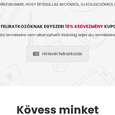
 HÍRLEVELÜNKRE, HOGY ÉRTESÜLJ AZ AKCIÓKRÓL, ÚJ KOLLEKCIÓKRÓL 
L FELIRATKOZÓKNAK EGYSZERI
10% KEDVEZMÉNY
KUPO
iós termékekre nem alkamazható! Kizárólag teljes áru termékekre
Hírlevél feliratkozás
Kövess minket