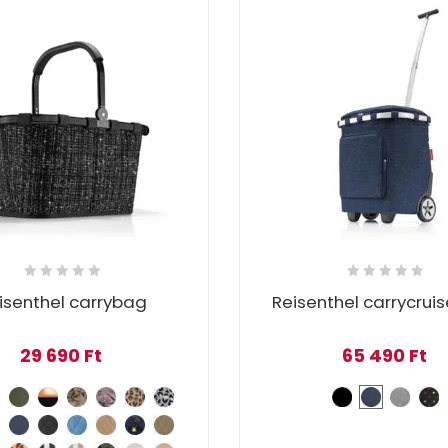
isenthel carrybag
Reisenthel carrycruis
29 690
Ft
65 490
Ft