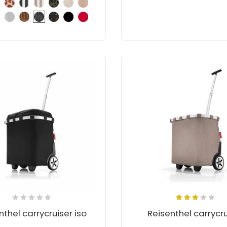
3.00
nthel carrycruiser iso
Reisenthel carrycru
out
of 5