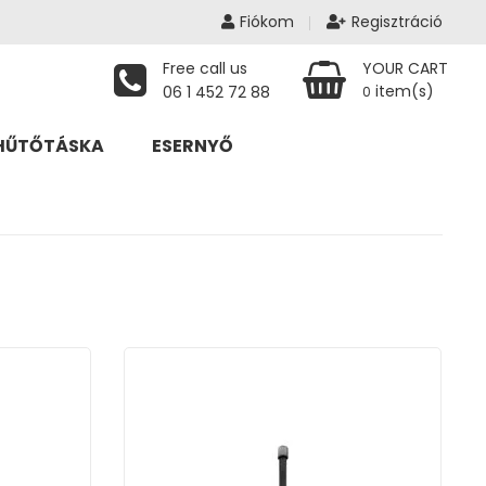
Fiókom
Regisztráció
Free call us
YOUR CART
item(s)
06 1 452 72 88
0
HŰTŐTÁSKA
ESERNYŐ