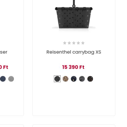
iser
Reisenthel carrybag XS
price was: 42 590 Ft.
Current price is: 38 330 Ft.
0
Ft
15 390
Ft