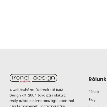
Rólunk
A webáruházat üzemeltető RAM
Rólunk
Design Kft. 2004 tavaszán alakult,
Blog
mely azóta a németországi Reisenthel
cég termékeinek magyarországi