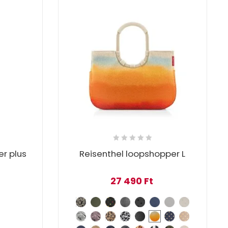
er plus
Reisenthel loopshopper L
27 490
Ft