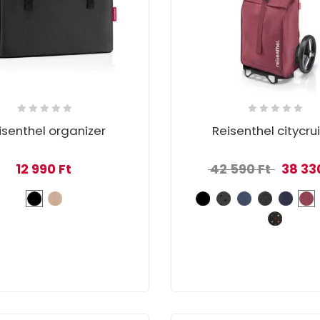
isenthel organizer
Reisenthel citycru
Original 
12 990
Ft
42 590
Ft
38 33