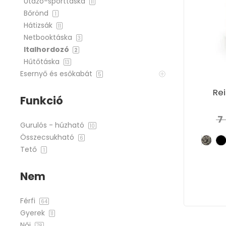
Utazó-sporttáska
11
Bőrönd
1
Hátizsák
11
Netbooktáska
3
Italhordozó
2
Hűtőtáska
13
Esernyő és esőkabát
5
Re
Funkció
7
Gurulós - húzható
10
Összecsukható
6
Tető
1
Nem
Férfi
64
Gyerek
11
Női
78