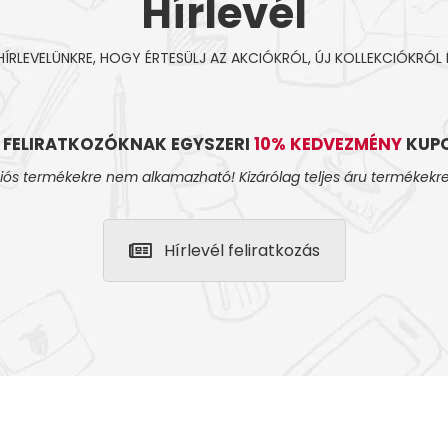
Hírlevél
 HÍRLEVELÜNKRE, HOGY ÉRTESÜLJ AZ AKCIÓKRÓL, ÚJ KOLLEKCIÓKRÓL 
L FELIRATKOZÓKNAK EGYSZERI
10% KEDVEZMÉNY
KUPO
iós termékekre nem alkamazható! Kizárólag teljes áru termékekre
Hírlevél feliratkozás