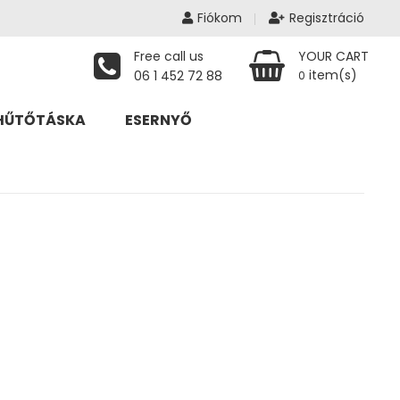
Fiókom
Regisztráció
Free call us
YOUR CART
item(s)
06 1 452 72 88
0
HŰTŐTÁSKA
ESERNYŐ