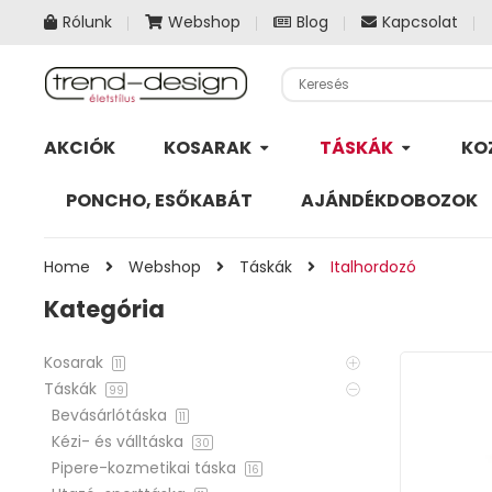
Rólunk
Webshop
Blog
Kapcsolat
AKCIÓK
KOSARAK
TÁSKÁK
KO
PONCHO, ESŐKABÁT
AJÁNDÉKDOBOZOK
Home
Webshop
Táskák
Italhordozó
Kategória
Kosarak
11
Táskák
99
Bevásárlótáska
11
Kézi- és válltáska
30
Pipere-kozmetikai táska
16