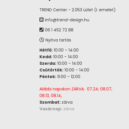
TREND Center - 2.053 üzlet (I. emelet)
info@trend-design.hu
06 1 452 72 88
Nyitva tartás
Hétfő:
10:00 – 14:00
Kedd:
10:00 – 14:00
Szerda:
10:00 – 14:00
Csütörtök:
10:00 – 14:00
Péntek:
9:00 – 12:00
Alábbi napokon ZÁRVA: 07.24; 08.07,
08.13, 08.14,
Szombat:
zárva
Vasárnap:
zárva