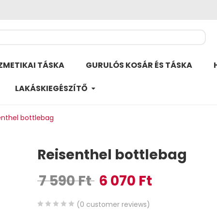
ZMETIKAI TÁSKA
GURULÓS KOSÁR ÉS TÁSKA
LAKÁSKIEGÉSZÍTŐ
enthel bottlebag
Reisenthel bottlebag
7 590
Ft
6 070
Ft
Original price was: 7 590 Ft.
Current price is: 6 
(
0
customer reviews)
0
5
0