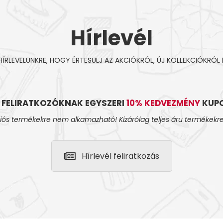
Hírlevél
 HÍRLEVELÜNKRE, HOGY ÉRTESÜLJ AZ AKCIÓKRÓL, ÚJ KOLLEKCIÓKRÓL 
L FELIRATKOZÓKNAK EGYSZERI
10% KEDVEZMÉNY
KUPO
iós termékekre nem alkamazható! Kizárólag teljes áru termékekre
Hírlevél feliratkozás