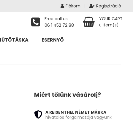
Fiókom
Regisztráció
Free call us
YOUR CART
item(s)
06 1 452 72 88
0
HŰTŐTÁSKA
ESERNYŐ
Miért tőlünk vásárolj?
070 Ft.
A REISENTHEL NÉMET MÁRKA
hivatalos forgalmazója vagyunk