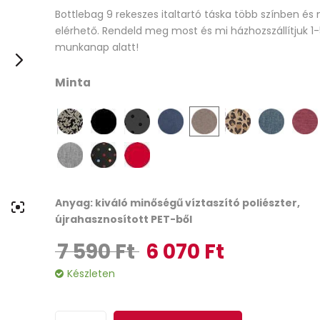
Bottlebag 9 rekeszes italtartó táska több színben és
out
elérhető. Rendeld meg most és mi házhozszállítjuk 1
of
munkanap alatt!
based
on
Minta
customer
ratings
Anyag: kiváló minőségű víztaszító poliészter,
újrahasznosított PET-ből
7 590
Ft
6 070
Ft
Original price was: 7 590 Ft.
Current price is: 6 
Készleten