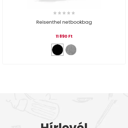
Reisenthel netbookbag
11 890
Ft
Hírlevél