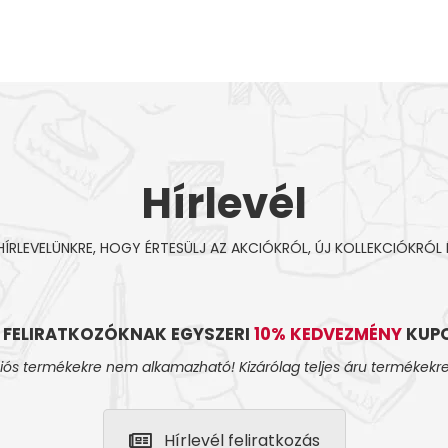
Hírlevél
 HÍRLEVELÜNKRE, HOGY ÉRTESÜLJ AZ AKCIÓKRÓL, ÚJ KOLLEKCIÓKRÓL 
L FELIRATKOZÓKNAK EGYSZERI
10% KEDVEZMÉNY
KUPO
iós termékekre nem alkamazható! Kizárólag teljes áru termékekre
Hírlevél feliratkozás