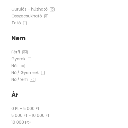
Gurulós - húzható
10
Összecsukható
6
Tető
1
Nem
Férfi
64
Gyerek
11
Női
78
Női/ Gyermek
1
Női/férfi
40
Ár
0 Ft - 5 000 Ft
5 000 Ft - 10 000 Ft
10 000 Ft+