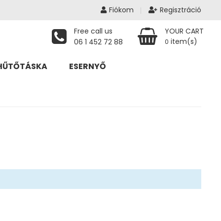
Fiókom
Regisztráció
Free call us
YOUR CART
item(s)
06 1 452 72 88
0
HŰTŐTÁSKA
ESERNYŐ