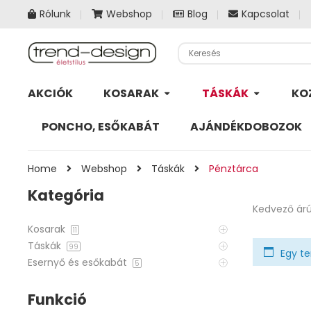
Rólunk
Webshop
Blog
Kapcsolat
AKCIÓK
KOSARAK
TÁSKÁK
KO
PONCHO, ESŐKABÁT
AJÁNDÉKDOBOZOK
Home
Webshop
Táskák
Pénztárca
Kategória
Kedvező árú
Kosarak
11
Táskák
99
Egy te
Esernyő és esőkabát
5
Funkció