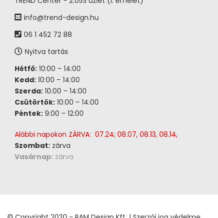
TREND Center - 2.053 üzlet (I. emelet)
info@trend-design.hu
06 1 452 72 88
Nyitva tartás
Hétfő:
10:00 – 14:00
Kedd:
10:00 – 14:00
Szerda:
10:00 – 14:00
Csütörtök:
10:00 – 14:00
Péntek:
9:00 – 12:00
Alábbi napokon ZÁRVA: 07.24; 08.07, 08.13, 08.14,
Szombat:
zárva
Vasárnap:
zárva
© Copyright 2020 - RAM Design Kft. | Szerzői jog védelme