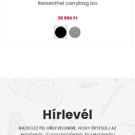
Reisenthel carrybag iso
35 990
Ft
Hírlevél
IRATKOZZ FEL HÍRLEVELÜNKRE, HOGY ÉRTESÜLJ AZ
AKCIÓKRÓL, ÚJ KOLLEKCIÓKRÓL ÉS MINTÁKRÓL!