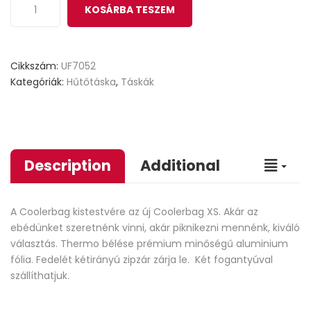
KOSÁRBA TESZEM
Cikkszám:
UF7052
Kategóriák:
Hűtőtáska
,
Táskák
Description
Additional
A Coolerbag kistestvére az új Coolerbag XS. Akár az
ebédünket szeretnénk vinni, akár piknikezni mennénk, kiváló
választás. Thermo bélése prémium minőségű aluminium
fólia. Fedelét kétirányú zipzár zárja le. Két fogantyúval
szállíthatjuk.