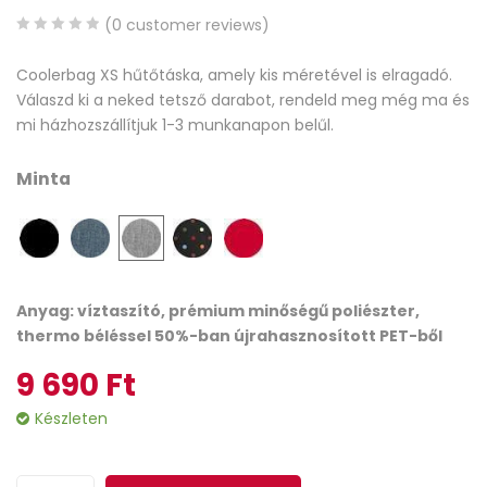
(
0
customer reviews)
0
5
0
Coolerbag XS hűtőtáska, amely kis méretével is elragadó.
out
Válaszd ki a neked tetsző darabot, rendeld meg még ma és
of
mi házhozszállítjuk 1-3 munkanapon belűl.
based
on
Minta
customer
ratings
Anyag: víztaszító, prémium minőségű poliészter,
thermo béléssel 50%-ban újrahasznosított PET-ből
9 690
Ft
Készleten