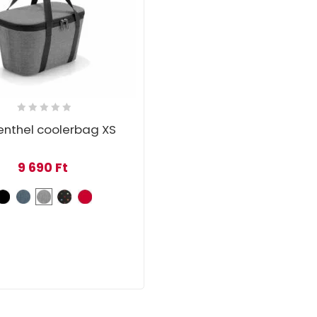
enthel coolerbag XS
9 690
Ft