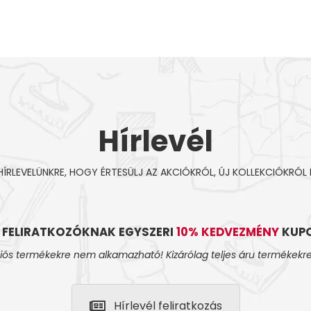
Hírlevél
 HÍRLEVELÜNKRE, HOGY ÉRTESÜLJ AZ AKCIÓKRÓL, ÚJ KOLLEKCIÓKRÓL 
L FELIRATKOZÓKNAK EGYSZERI
10% KEDVEZMÉNY
KUPO
iós termékekre nem alkamazható! Kizárólag teljes áru termékekre
Hírlevél feliratkozás