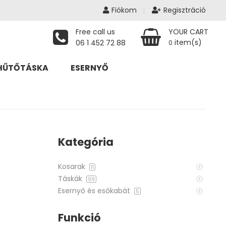
Fiókom
Regisztráció
Free call us
YOUR CART
item(s)
06 1 452 72 88
0
HŰTŐTÁSKA
ESERNYŐ
Kategória
Kosarak
11
Táskák
99
Esernyő és esőkabát
5
Funkció