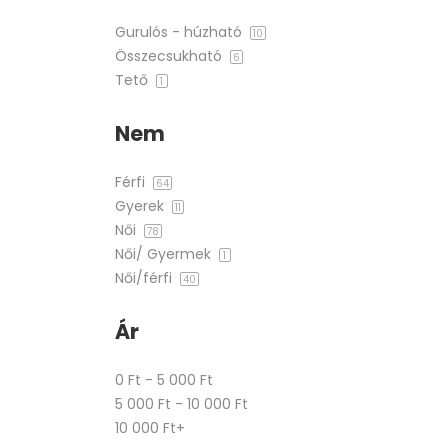
Gurulós - húzható
10
Összecsukható
6
Tető
1
Nem
Férfi
64
Gyerek
11
Női
78
Női/ Gyermek
1
Női/férfi
40
Ár
0 Ft - 5 000 Ft
5 000 Ft - 10 000 Ft
10 000 Ft+