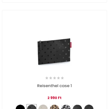
Reisenthel case 1
2 990
Ft