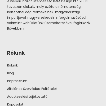
A webáruházat üzemeltető RAM Design Kft. 2004
tavaszán alakult, mely azóta a németországi
Reisenthel cég termékeinek magyarországi
importjával, nagykereskedelmi forgalmazásával
valamint webüzletünk üzemeltetésével foglalkozik.
Bővebben
Rólunk
Rólunk
Blog
Impresszum
Általános Szerződési Feltételek
Adatkezelési tájékoztató
Kapcsolat