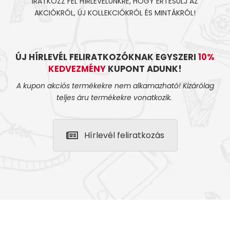
IRATKOZZ FEL HÍRLEVELÜNKRE, HOGY ÉRTESÜLJ AZ
AKCIÓKRÓL, ÚJ KOLLEKCIÓKRÓL ÉS MINTÁKRÓL!
ÚJ HÍRLEVÉL FELIRATKOZÓKNAK EGYSZERI
10%
KEDVEZMÉNY
KUPONT ADUNK!
A kupon akciós termékekre nem alkamazható! Kizárólag
teljes áru termékekre vonatkozik.
Hírlevél feliratkozás