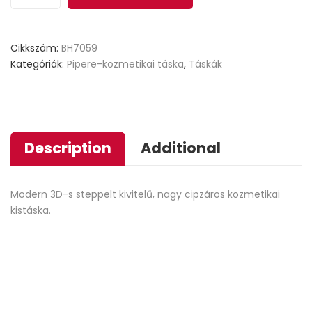
Cikkszám:
BH7059
Kategóriák:
Pipere-kozmetikai táska
,
Táskák
Description
Additional
Modern 3D-s steppelt kivitelű, nagy cipzáros kozmetikai
kistáska.