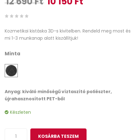
12 690
Ft
10 150
Ft
0
5
0
Kozmetikai kistáska 3D-s kivitelben. Rendeld meg most és
out
mi 1-3 munkanap alatt kiszállítjuk!
of
based
Minta
on
customer
ratings
Anyag: kiváló minőségű víztaszító poliészter,
újrahasznosított PET-ből
Készleten
KOSÁRBA TESZEM