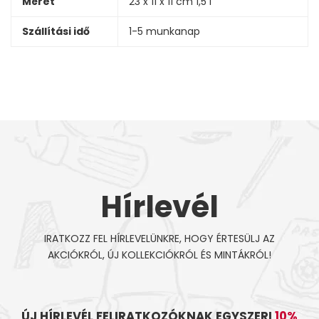
Méret
23 x 11 x 11 cm 1,5 l
Szállítási idő
1-5 munkanap
Hírlevél
IRATKOZZ FEL HÍRLEVELÜNKRE, HOGY ÉRTESÜLJ AZ
AKCIÓKRÓL, ÚJ KOLLEKCIÓKRÓL ÉS MINTÁKRÓL!
ÚJ HÍRLEVÉL FELIRATKOZÓKNAK EGYSZERI
10%