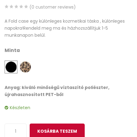
(
0
customer reviews)
0
5
0
A Fold case egy különleges kozmetikai táska , különleges
out
napokra!Rendeld meg ma és házhozszállítjuk 1-5
of
munkanapon belűl.
based
on
Minta
customer
ratings
Anyag: kiváló minőségű víztaszító poliészter,
újrahasznosított PET-ből
Készleten
KOSÁRBA TESZEM