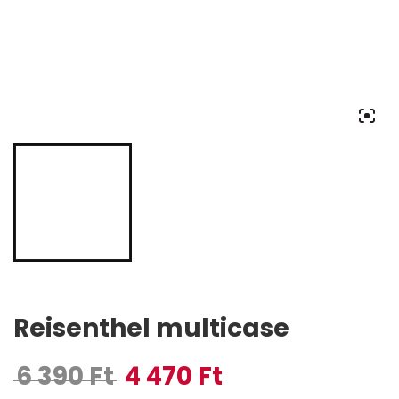
Reisenthel multicase
6 390
Ft
4 470
Ft
Original price was: 6 390 Ft.
Current price is: 4 470 Ft.