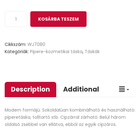
KOSÁRBA TESZEM
Cikkszám:
WJ7080
Kategóriák:
Pipere-kozmetikai táska
,
Táskák
Description
Additional
Modern formájú. Sokoldalúan kombinálható és használható:
piperetáska, tolltartó stb. Cipzárral zárható. Belül három
oldalsó zsebbel van ellátva, ebből az egyik cipzáros.