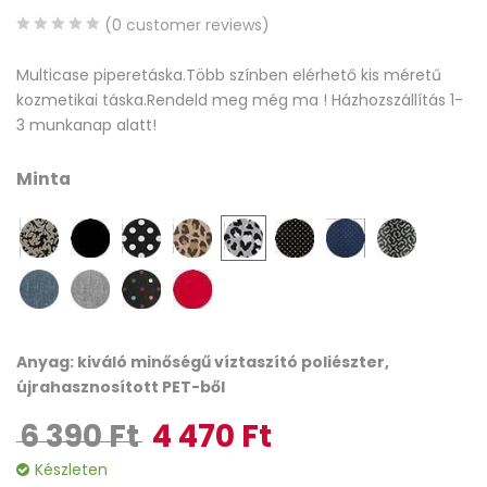
(
0
customer reviews)
0
5
0
Multicase piperetáska.Több színben elérhető kis méretű
out
kozmetikai táska.Rendeld meg még ma ! Házhozszállítás 1-
of
3 munkanap alatt!
based
on
Minta
customer
ratings
Anyag: kiváló minőségű víztaszító poliészter,
újrahasznosított PET-ből
6 390
Ft
4 470
Ft
Original price was: 6 390 Ft.
Current price is: 4 470 Ft.
Készleten