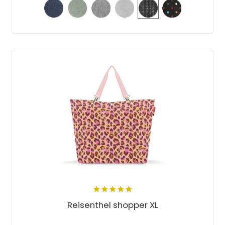
5.00
out
Reisenthel shopper XL
of 5