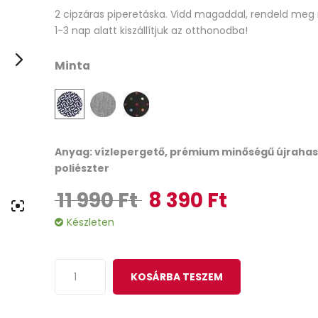
2 cipzáras piperetáska. Vidd magaddal, rendeld meg
out
1-3 nap alatt kiszállítjuk az otthonodba!
of
based
Minta
on
customer
ratings
Anyag: vízlepergető, prémium minőségű újrahas
poliészter
11 990
Ft
8 390
Ft
Original price was: 11 990 Ft.
Current price is: 8
Készleten
KOSÁRBA TESZEM