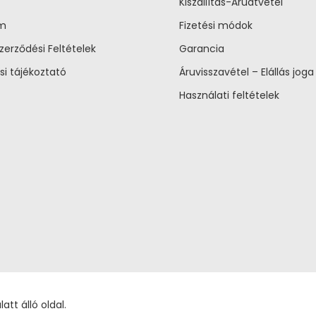
Kiszállítás-Áruátvétel
um
Fizetési módok
zerződési Feltételek
Garancia
si tájékoztató
Áruvisszavétel – Elállás joga
Használati feltételek
tt álló oldal.