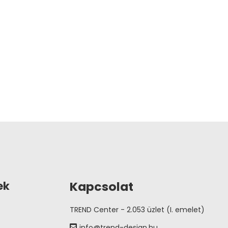
Kapcsolat
ek
TREND Center - 2.053 üzlet (I. emelet)
info@trend-design.hu