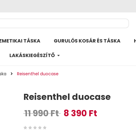
ZMETIKAI TÁSKA
GURULÓS KOSÁR ÉS TÁSKA
LAKÁSKIEGÉSZÍTŐ
ska
Reisenthel duocase
Reisenthel duocase
11 990
Ft
8 390
Ft
Original price was: 11 990 Ft.
Current price is: 8
0
5
0