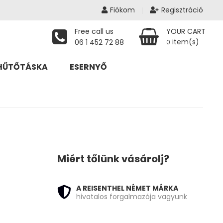
Fiókom
Regisztráció
Free call us
YOUR CART
item(s)
06 1 452 72 88
0
HŰTŐTÁSKA
ESERNYŐ
Miért tőlünk vásárolj?
 390 Ft.
A REISENTHEL NÉMET MÁRKA
hivatalos forgalmazója vagyunk