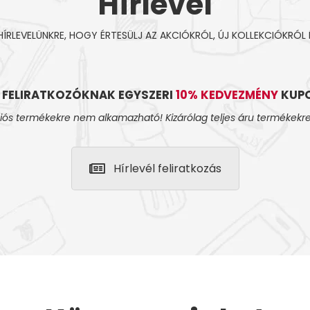
Hírlevél
 HÍRLEVELÜNKRE, HOGY ÉRTESÜLJ AZ AKCIÓKRÓL, ÚJ KOLLEKCIÓKRÓL 
L FELIRATKOZÓKNAK EGYSZERI
10% KEDVEZMÉNY
KUPO
iós termékekre nem alkamazható! Kizárólag teljes áru termékekre
Hírlevél feliratkozás