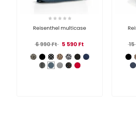
Reisenthel multicase
Rei
Original price was: 6 990 Ft.
Current price is: 5 590 Ft
6 990
Ft
5 590
Ft
15