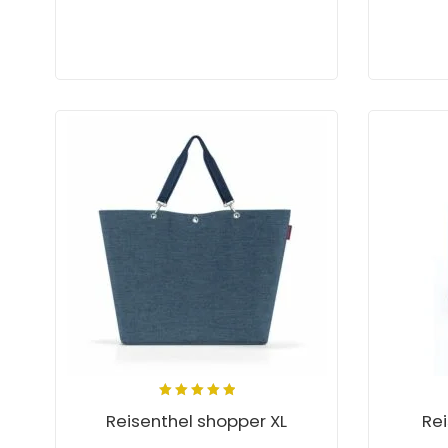
5.00
out
Reisenthel shopper XL
Re
of 5