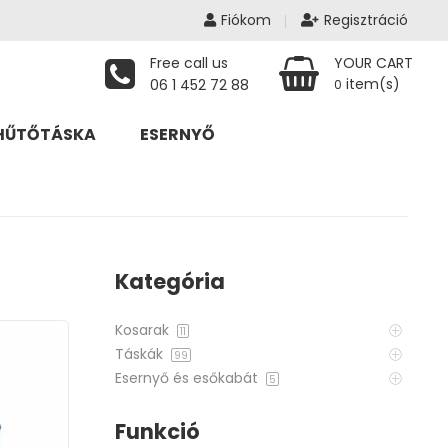
Fiókom
Regisztráció
Free call us
YOUR CART
item(s)
06 1 452 72 88
0
HŰTŐTÁSKA
ESERNYŐ
Kategória
Kosarak
11
Táskák
99
Esernyő és esőkabát
5
Funkció