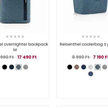
el overnighter backpack
Reisenthel coolerbag S
M
 Ft.
Original price was: 24 990 Ft.
Current price is: 17 490 Ft.
Original p
 990
Ft
17 490
Ft
8 990
Ft
7 190
F