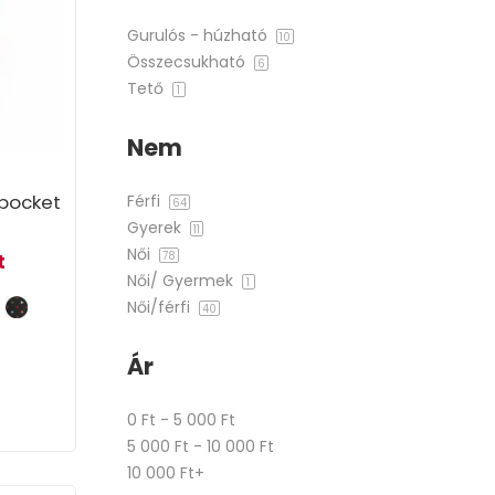
Gurulós - húzható
10
Összecsukható
6
Tető
1
Nem
 pocket
Férfi
64
Gyerek
11
Női
rice was: 8 990 Ft.
Current price is: 7 190 Ft.
78
t
Női/ Gyermek
1
Női/férfi
40
Ár
0 Ft - 5 000 Ft
5 000 Ft - 10 000 Ft
10 000 Ft+