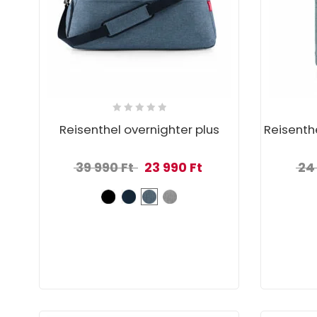
Reisenthel overnighter plus
Reisenth
Original price was: 39 990 Ft.
Current price is: 23 990
39 990
Ft
23 990
Ft
24