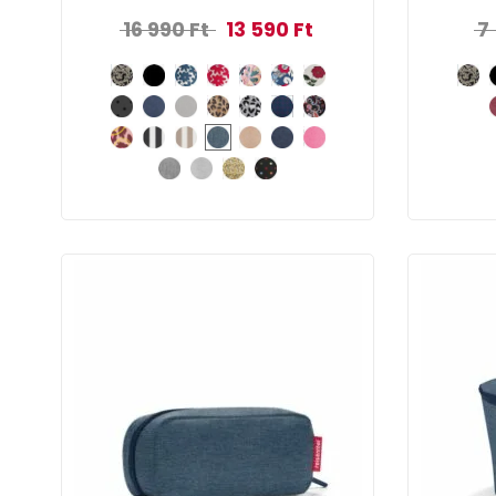
Original price was: 16 990 Ft.
Current price is: 13 590 
16 990
Ft
13 590
Ft
7