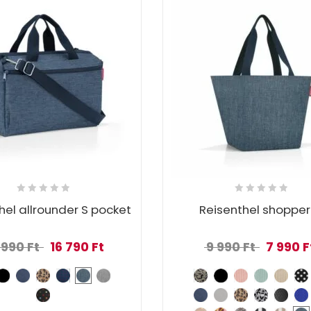
hel allrounder S pocket
Reisenthel shopper
Original price was: 20 990 Ft.
Current price is: 16 790 Ft.
Original p
 990
Ft
16 790
Ft
9 990
Ft
7 990
F