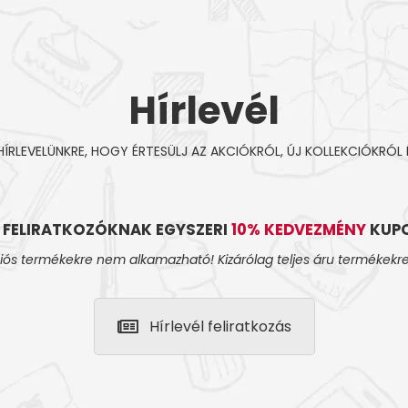
Hírlevél
 HÍRLEVELÜNKRE, HOGY ÉRTESÜLJ AZ AKCIÓKRÓL, ÚJ KOLLEKCIÓKRÓL 
L FELIRATKOZÓKNAK EGYSZERI
10% KEDVEZMÉNY
KUPO
iós termékekre nem alkamazható! Kizárólag teljes áru termékekre
Hírlevél feliratkozás