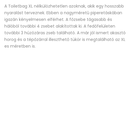
A Toiletbag XL nélkülözhetetlen azoknak, akik egy hosszabb
nyaralást terveznek. Ebben a nagyméretû piperetáskában
igazán kényelmesen elférhet. A főzsebe tágasabb és
hálóból további 4 zsebet alakítottak ki. A fedőfelületen
további 3 húzózáras zseb található. A már jól ismert akasztó
horog és a tépőzárral illeszthető tükör is megtalálható az XL
es méretben is.