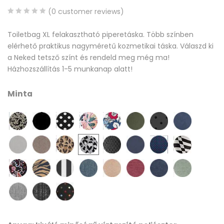
(
0
customer reviews)
0
5
0
Toiletbag XL felakasztható piperetáska. Több színben
out
elérhető praktikus nagyméretű kozmetikai táska. Válaszd ki
of
a Neked tetsző színt és rendeld meg még ma!
based
Házhozszállítás 1-5 munkanap alatt!
on
customer
Minta
ratings