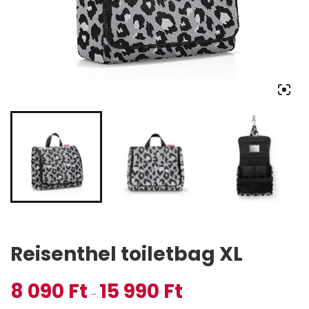
Reisenthel toiletbag XL
8 090
Ft
15 990
Ft
Ártartomány: 8 090 Ft - 15
–