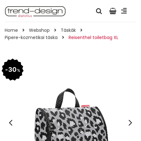
Home
Webshop
Táskák
Pipere-kozmetikai táska
Reisenthel toiletbag XL
30
%