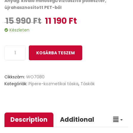
Anyag: kiváló minőségű víztaszító poliészter,
újrahasznosított PET-ből
15 990
Ft
11 190
Ft
Original price was: 15 990 Ft.
Current price is: 11 190 Ft.
Készleten
KOSÁRBA TESZEM
Cikkszám:
WO7080
Kategóriák:
Pipere-kozmetikai táska
,
Táskák
Description
Additional