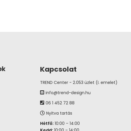
Kapcsolat
ek
TREND Center - 2.053 üzlet (I. emelet)
info@trend-design.hu
06 1 452 72 88
Nyitva tartás
Hétfő:
10:00 – 14:00
Kedd:
10:00 – 14:00