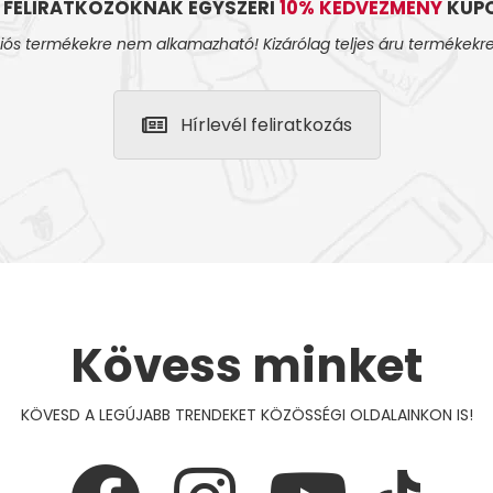
L FELIRATKOZÓKNAK EGYSZERI
10% KEDVEZMÉNY
KUPO
iós termékekre nem alkamazható! Kizárólag teljes áru termékekre
Hírlevél feliratkozás
Kövess minket
KÖVESD A LEGÚJABB TRENDEKET KÖZÖSSÉGI OLDALAINKON IS!