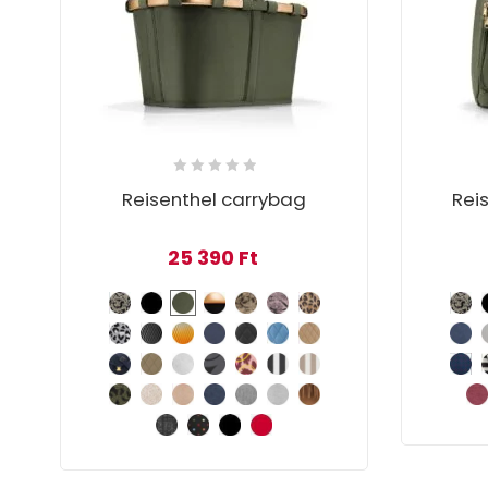
Reisenthel carrybag
Reis
25 390
Ft