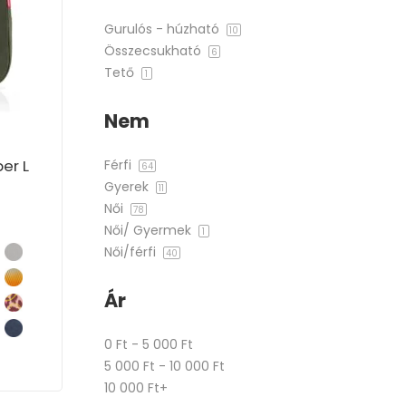
Gurulós - húzható
10
Összecsukható
6
Tető
1
Nem
er L
Férfi
64
Gyerek
11
Női
78
Női/ Gyermek
1
Női/férfi
40
Ár
0 Ft - 5 000 Ft
5 000 Ft - 10 000 Ft
10 000 Ft+