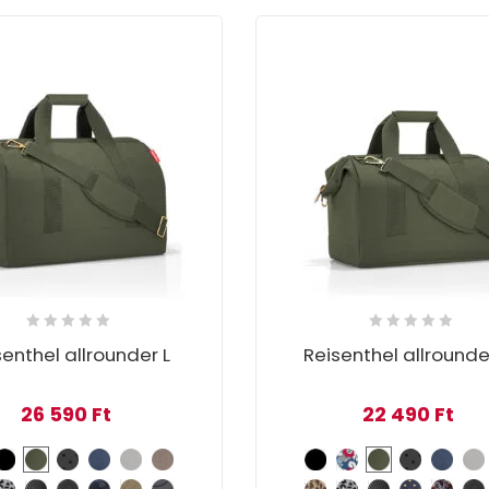
senthel allrounder L
Reisenthel allrounde
26 590
Ft
22 490
Ft