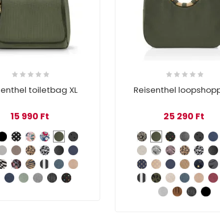
enthel toiletbag XL
Reisenthel loopshopp
15 990
Ft
25 290
Ft