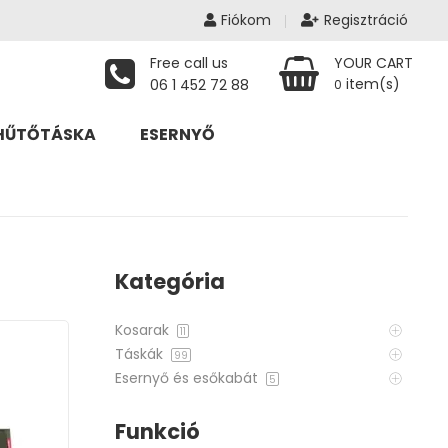
Fiókom
Regisztráció
Free call us
YOUR CART
item(s)
06 1 452 72 88
0
HŰTŐTÁSKA
ESERNYŐ
Kategória
Kosarak
11
Táskák
99
Esernyő és esőkabát
5
Funkció