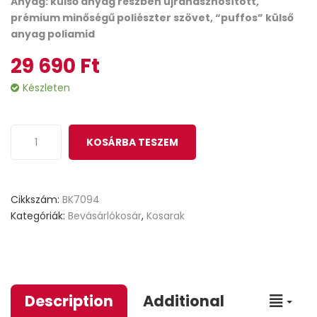
Anyag: külső anyag részben újrahasznosított,
prémium minőségű poliészter szövet, “puffos” külső
anyag poliamid
29 690
Ft
Készleten
KOSÁRBA TESZEM
Cikkszám:
BK7094
Kategóriák:
Bevásárlókosár
,
Kosarak
Description
Additional