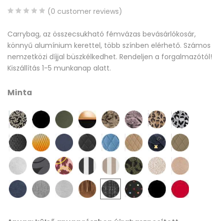
(
0
customer reviews)
0
5
0
Carrybag, az összecsukható fémvázas bevásárlókosár,
out
könnyű alumínium kerettel, több színben elérhető. Számos
of
nemzetközi díjjal büszkélkedhet. Rendeljen a forgalmazótól!
based
Kiszállítás 1-5 munkanap alatt.
on
customer
Minta
ratings