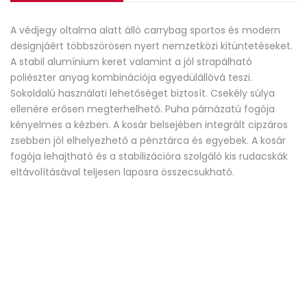
A védjegy oltalma alatt álló carrybag sportos és modern
designjáért többszörösen nyert nemzetközi kitüntetéseket.
A stabil alumínium keret valamint a jól strapálható
poliészter anyag kombinációja egyedülállóvá teszi.
Sokoldalú használati lehetőséget biztosít. Csekély súlya
ellenére erősen megterhelhető. Puha párnázatú fogója
kényelmes a kézben. A kosár belsejében integrált cipzáros
zsebben jól elhelyezhető a pénztárca és egyebek. A kosár
fogója lehajtható és a stabilizációra szolgáló kis rudacskák
eltávolításával teljesen laposra összecsukható.