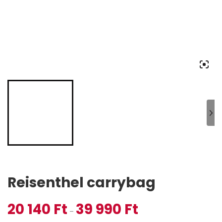
Reisenthel carrybag
20 140
Ft
39 990
Ft
Ártartomány: 20 140 Ft -
–