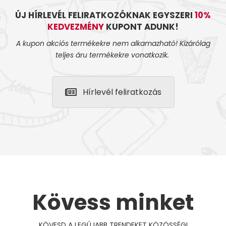
ÚJ HÍRLEVÉL FELIRATKOZÓKNAK EGYSZERI
10%
KEDVEZMÉNY
KUPONT ADUNK!
A kupon akciós termékekre nem alkamazható! Kizárólag
teljes áru termékekre vonatkozik.
Hírlevél feliratkozás
Kövess minket
KÖVESD A LEGÚJABB TRENDEKET KÖZÖSSÉGI