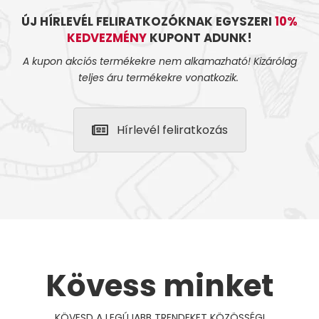
ÚJ HÍRLEVÉL FELIRATKOZÓKNAK EGYSZERI
10%
KEDVEZMÉNY
KUPONT ADUNK!
A kupon akciós termékekre nem alkamazható! Kizárólag
teljes áru termékekre vonatkozik.
Hírlevél feliratkozás
Kövess minket
KÖVESD A LEGÚJABB TRENDEKET KÖZÖSSÉGI