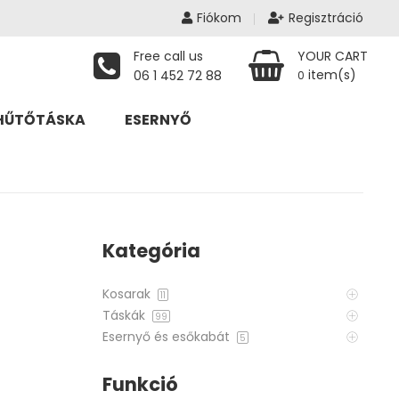
Fiókom
Regisztráció
Free call us
YOUR CART
item(s)
06 1 452 72 88
0
HŰTŐTÁSKA
ESERNYŐ
Kategória
Kosarak
11
Táskák
99
Esernyő és esőkabát
5
Funkció