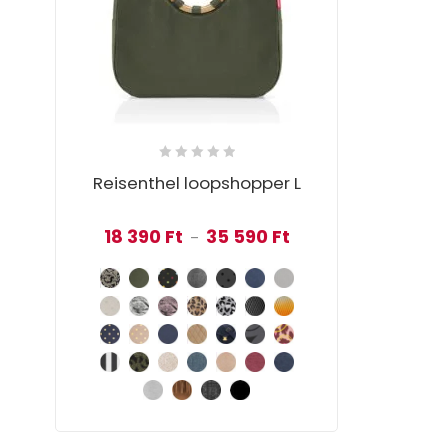
Reisenthel loopshopper L
Ártartomány: 18 390 Ft
18 390
Ft
35 590
Ft
–