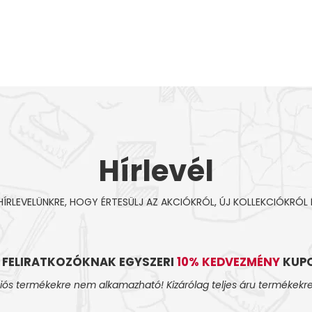
Hírlevél
 HÍRLEVELÜNKRE, HOGY ÉRTESÜLJ AZ AKCIÓKRÓL, ÚJ KOLLEKCIÓKRÓL 
L FELIRATKOZÓKNAK EGYSZERI
10% KEDVEZMÉNY
KUPO
iós termékekre nem alkamazható! Kizárólag teljes áru termékekre