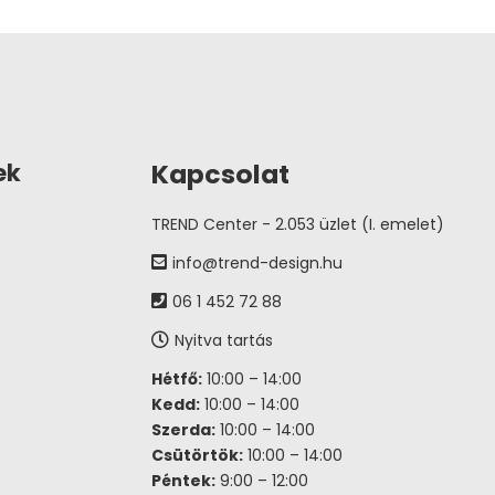
Kapcsolat
ek
TREND Center - 2.053 üzlet (I. emelet)
info@trend-design.hu
06 1 452 72 88
Nyitva tartás
Hétfő:
10:00 – 14:00
Kedd:
10:00 – 14:00
Szerda:
10:00 – 14:00
Csütörtök:
10:00 – 14:00
Péntek:
9:00 – 12:00