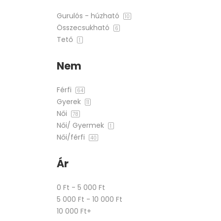
Gurulós - húzható
10
Összecsukható
6
Tető
1
Nem
Férfi
64
Gyerek
11
Női
78
Női/ Gyermek
1
Női/férfi
40
Ár
0 Ft - 5 000 Ft
5 000 Ft - 10 000 Ft
10 000 Ft+