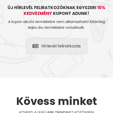
ÚJ HÍRLEVÉL FELIRATKOZÓKNAK EGYSZERI
10%
KEDVEZMÉNY
KUPONT ADUNK!
A kupon akciós termékekre nem alkamazható! Kizárólag
teljes áru termékekre vonatkozik.
Hírlevél feliratkozás
Kövess minket
KÖVESD A LEGÚJABB TRENDEKET KÖZÖSSÉGI