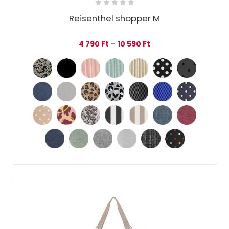
Reisenthel shopper M
Ártartomány: 4 790 Ft 
4 790
Ft
–
10 590
Ft