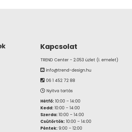
Kapcsolat
ek
TREND Center - 2.053 üzlet (I. emelet)
info@trend-design.hu
06 1 452 72 88
Nyitva tartás
Hétfő:
10:00 – 14:00
Kedd:
10:00 – 14:00
Szerda:
10:00 – 14:00
Csütörtök:
10:00 – 14:00
Péntek:
9:00 – 12:00