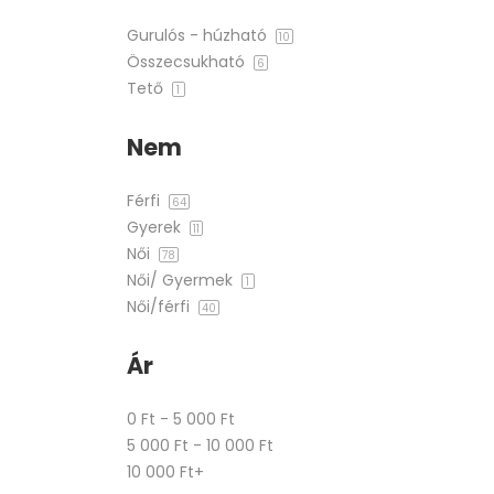
Gurulós - húzható
10
Összecsukható
6
Tető
1
Nem
Férfi
64
Gyerek
11
Női
78
Női/ Gyermek
1
Női/férfi
40
Ár
0 Ft - 5 000 Ft
5 000 Ft - 10 000 Ft
10 000 Ft+