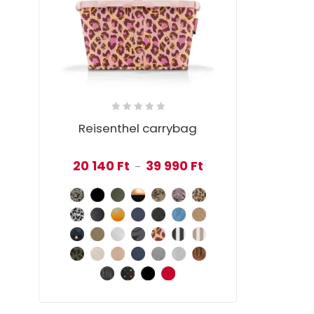
Reisenthel carrybag
Ártartomány: 20 140 Ft
20 140
Ft
39 990
Ft
–