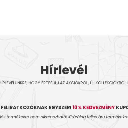
Hírlevél
 HÍRLEVELÜNKRE, HOGY ÉRTESÜLJ AZ AKCIÓKRÓL, ÚJ KOLLEKCIÓKRÓL 
L FELIRATKOZÓKNAK EGYSZERI
10% KEDVEZMÉNY
KUPO
iós termékekre nem alkamazható! Kizárólag teljes áru termékekre