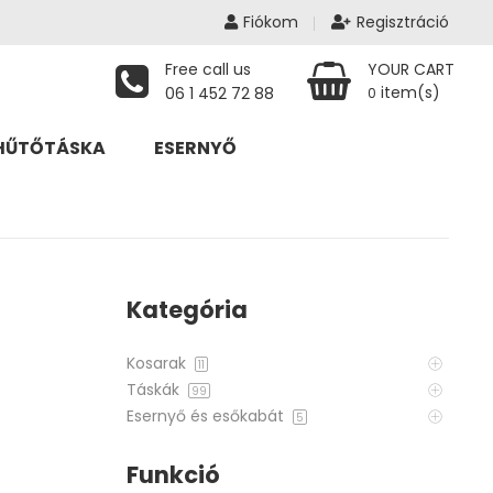
Fiókom
Regisztráció
Free call us
YOUR CART
item(s)
06 1 452 72 88
0
HŰTŐTÁSKA
ESERNYŐ
Kategória
Kosarak
11
Táskák
99
Esernyő és esőkabát
5
Funkció