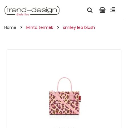
Home
Minta termék
smiley leo blush