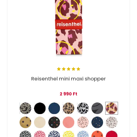
5.00
out
Reisenthel mini maxi shopper
of 5
2 990
Ft