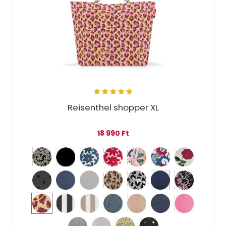
5.00
out
Reisenthel shopper XL
of 5
18 990
Ft