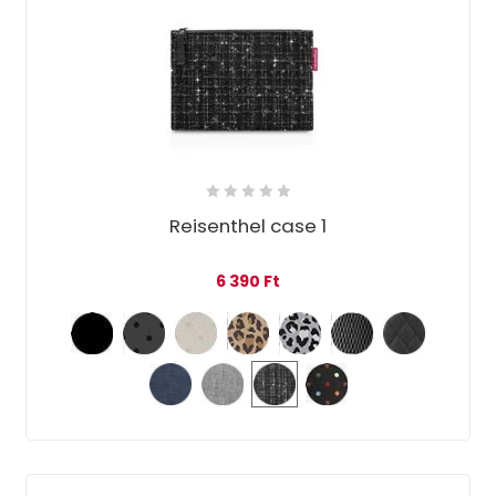
Reisenthel case 1
6 390
Ft