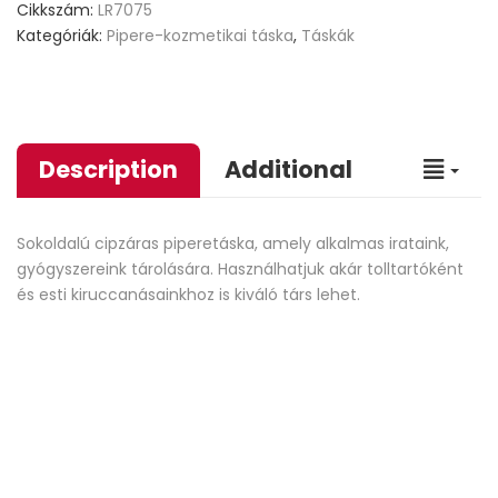
Cikkszám:
LR7075
Kategóriák:
Pipere-kozmetikai táska
,
Táskák
Description
Additional
Sokoldalú cipzáras piperetáska, amely alkalmas irataink,
gyógyszereink tárolására. Használhatjuk akár tolltartóként
és esti kiruccanásainkhoz is kiváló társ lehet.