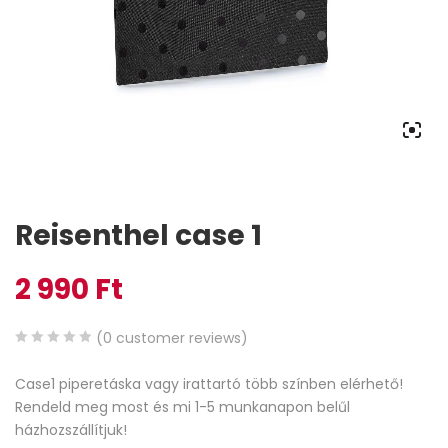
Reisenthel case 1
2 990
Ft
(
0
customer reviews)
0
5
0
Case1 piperetáska vagy irattartó több színben elérhető!
out
Rendeld meg most és mi 1-5 munkanapon belűl
of
házhozszállítjuk!
based