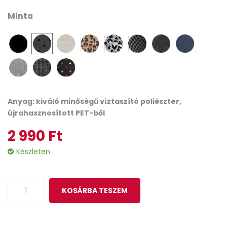
on
Minta
customer
ratings
Anyag: kiváló minőségű víztaszító poliészter,
újrahasznosított PET-ből
2 990
Ft
Készleten
KOSÁRBA TESZEM