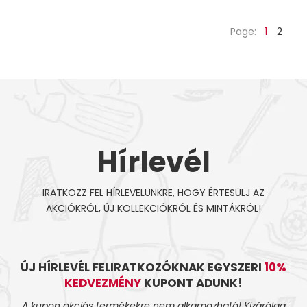
Page:
1
2
Hírlevél
IRATKOZZ FEL HÍRLEVELÜNKRE, HOGY ÉRTESÜLJ AZ
AKCIÓKRÓL, ÚJ KOLLEKCIÓKRÓL ÉS MINTÁKRÓL!
ÚJ HÍRLEVÉL FELIRATKOZÓKNAK EGYSZERI
10%
KEDVEZMÉNY
KUPONT ADUNK!
A kupon akciós termékekre nem alkamazható! Kizárólag