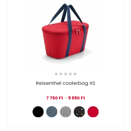
Reisenthel coolerbag XS
Ártartomány: 7 750 Ft 
7 750
Ft
–
9 690
Ft