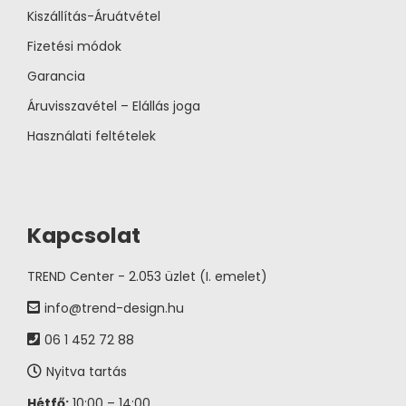
Kiszállítás-Áruátvétel
Fizetési módok
Garancia
Áruvisszavétel – Elállás joga
Használati feltételek
Kapcsolat
TREND Center - 2.053 üzlet (I. emelet)
info@trend-design.hu
06 1 452 72 88
Nyitva tartás
Hétfő:
10:00 – 14:00