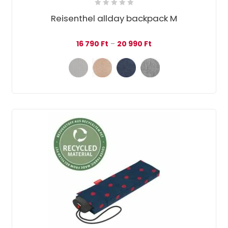
Reisenthel allday backpack M
Ártartomány: 16 790 F
16 790
Ft
–
20 990
Ft