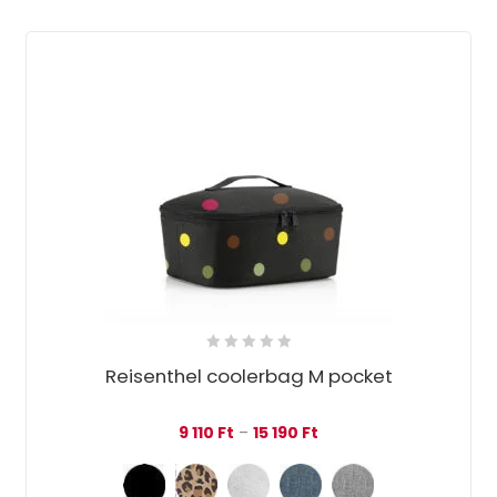
Reisenthel coolerbag M pocket
Ártartomány: 9 110 Ft - 
9 110
Ft
–
15 190
Ft