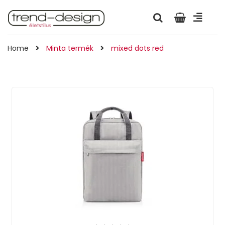
Home
Minta termék
mixed dots red