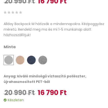
20 990
Ft
16 790
Ft
0
5
0
Allday Backpack M hátizsák a mindennapokra. Kézipoggyász
out
méretű. Rendeld meg ma és mi 1-5 munkanap alatt
of
házhozszállítjuk!
based
on
Minta
customer
ratings
Anyag: kiváló minőségű víztaszító poliészter,
újrahasznosított PET-ből
20 990
Ft
16 790
Ft
Original price was: 20 990 Ft.
Current price is: 16 790 Ft
Készleten