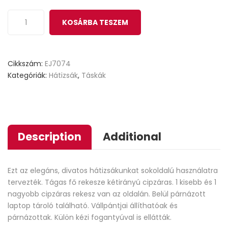
KOSÁRBA TESZEM
Cikkszám:
EJ7074
Kategóriák:
Hátizsák
,
Táskák
Description
Additional
Ezt az elegáns, divatos hátizsákunkat sokoldalú használatra
tervezték. Tágas fő rekesze kétirányú cipzáras. 1 kisebb és 1
nagyobb cipzáras rekesz van az oldalán. Belül párnázott
laptop tároló található. Vállpántjai állíthatóak és
párnázottak. Külön kézi fogantyúval is ellátták.