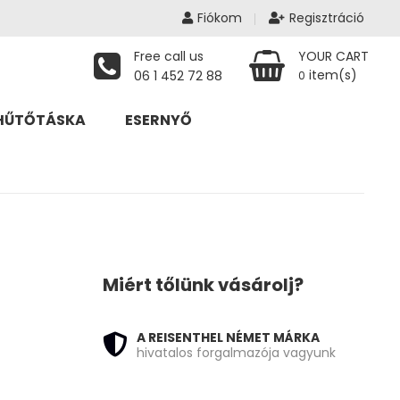
Fiókom
Regisztráció
Free call us
YOUR CART
item(s)
06 1 452 72 88
0
HŰTŐTÁSKA
ESERNYŐ
Miért tőlünk vásárolj?
0 730 Ft - 27 490 Ft
A REISENTHEL NÉMET MÁRKA
hivatalos forgalmazója vagyunk