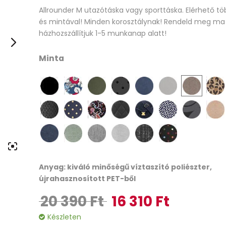
Allrounder M utazótáska vagy sporttáska. Elérhető t
out
és mintával! Minden korosztálynak! Rendeld meg ma
of
házhozszállítjuk 1-5 munkanap alatt!
based
on
Minta
customer
ratings
Anyag: kiváló minőségű víztaszító poliészter,
újrahasznosított PET-ből
20 390
Ft
16 310
Ft
Original price was: 20 390 Ft.
Current price is:
Készleten