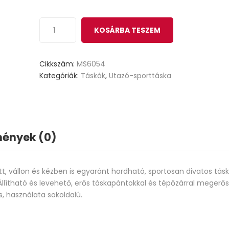
KOSÁRBA TESZEM
Cikkszám:
MS6054
Kategóriák:
Táskák
,
Utazó-sporttáska
ények (0)
 vállon és kézben is egyaránt hordható, sportosan divatos táska
Állítható és levehető, erős táskapántokkal és tépőzárral megerős
s, használata sokoldalú.