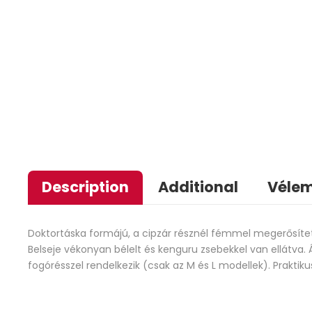
Description
Additional
Vélem
Doktortáska formájú, a cipzár résznél fémmel megerősített,
Belseje vékonyan bélelt és kenguru zsebekkel van ellátva. 
fogórésszel rendelkezik (csak az M és L modellek). Praktiku