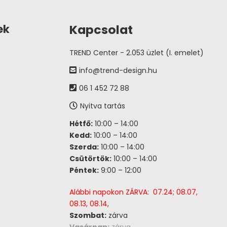
Kapcsolat
ek
TREND Center - 2.053 üzlet (I. emelet)
info@trend-design.hu
06 1 452 72 88
Nyitva tartás
Hétfő:
10:00 – 14:00
Kedd:
10:00 – 14:00
Szerda:
10:00 – 14:00
Csütörtök:
10:00 – 14:00
Péntek:
9:00 – 12:00
Alábbi napokon ZÁRVA: 07.24; 08.07,
08.13, 08.14,
Szombat:
zárva