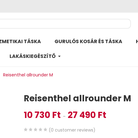
ZMETIKAI TÁSKA
GURULÓS KOSÁR ÉS TÁSKA
LAKÁSKIEGÉSZÍTŐ
Reisenthel allrounder M
Reisenthel allrounder M
10 730
Ft
27 490
Ft
Ártartomány: 1
–
(
0
customer reviews)
0
5
0