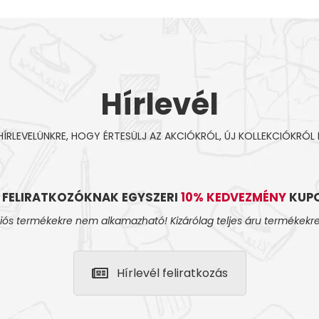
Hírlevél
 HÍRLEVELÜNKRE, HOGY ÉRTESÜLJ AZ AKCIÓKRÓL, ÚJ KOLLEKCIÓKRÓL 
L FELIRATKOZÓKNAK EGYSZERI
10% KEDVEZMÉNY
KUPO
iós termékekre nem alkamazható! Kizárólag teljes áru termékekre
Hírlevél feliratkozás