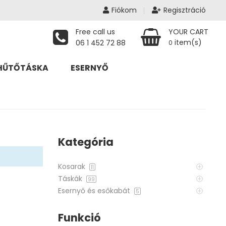
Fiókom
Regisztráció
Free call us
YOUR CART
item(s)
06 1 452 72 88
0
HŰTŐTÁSKA
ESERNYŐ
Kategória
Kosarak
11
Táskák
99
Esernyő és esőkabát
5
Funkció