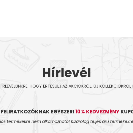
Hírlevél
 HÍRLEVELÜNKRE, HOGY ÉRTESÜLJ AZ AKCIÓKRÓL, ÚJ KOLLEKCIÓKRÓL 
L FELIRATKOZÓKNAK EGYSZERI
10% KEDVEZMÉNY
KUPO
iós termékekre nem alkamazható! Kizárólag teljes áru termékekre