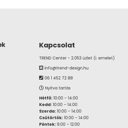
Kapcsolat
ek
TREND Center - 2.053 üzlet (I. emelet)
info@trend-design.hu
06 1 452 72 88
Nyitva tartás
Hétfő:
10:00 – 14:00
Kedd:
10:00 – 14:00
Szerda:
10:00 – 14:00
Csütörtök:
10:00 – 14:00
Péntek:
9:00 – 12:00