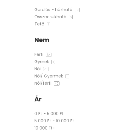
Gurulós - húzható
10
Összecsukható
6
Tető
1
Nem
Férfi
64
Gyerek
11
Női
78
Női/ Gyermek
1
Női/férfi
40
Ár
0 Ft - 5 000 Ft
5 000 Ft - 10 000 Ft
10 000 Ft+