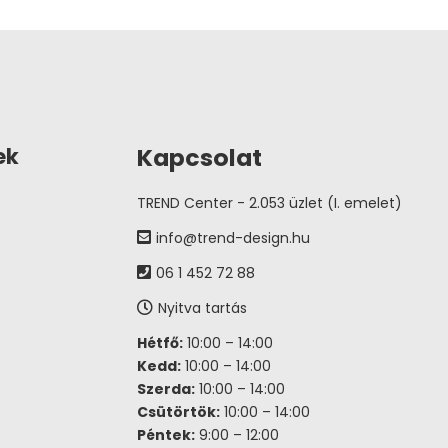
Kapcsolat
ek
TREND Center - 2.053 üzlet (I. emelet)
info@trend-design.hu
06 1 452 72 88
Nyitva tartás
Hétfő:
10:00 – 14:00
Kedd:
10:00 – 14:00
Szerda:
10:00 – 14:00
Csütörtök:
10:00 – 14:00
Péntek:
9:00 – 12:00