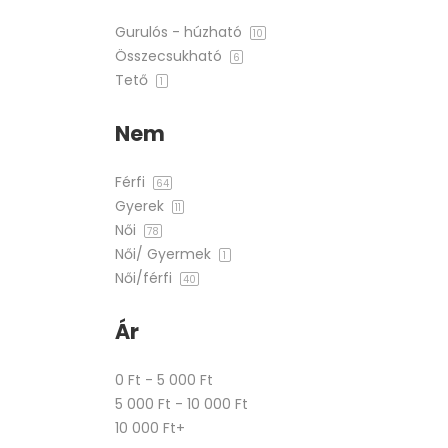
Gurulós - húzható
10
Összecsukható
6
Tető
1
Nem
Férfi
64
Gyerek
11
Női
78
Női/ Gyermek
1
Női/férfi
40
Ár
0 Ft - 5 000 Ft
5 000 Ft - 10 000 Ft
10 000 Ft+