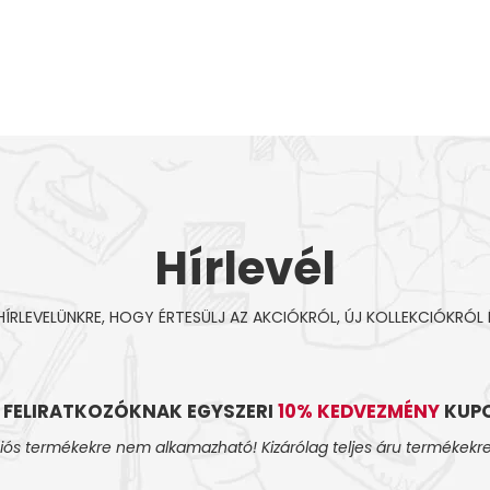
Hírlevél
 HÍRLEVELÜNKRE, HOGY ÉRTESÜLJ AZ AKCIÓKRÓL, ÚJ KOLLEKCIÓKRÓL 
L FELIRATKOZÓKNAK EGYSZERI
10% KEDVEZMÉNY
KUPO
iós termékekre nem alkamazható! Kizárólag teljes áru termékekre