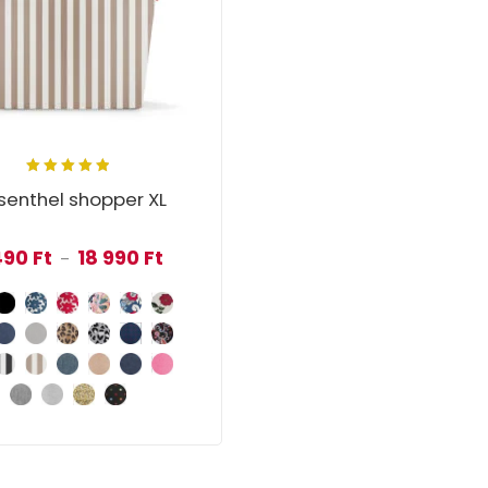
5.00
out
senthel shopper XL
of 5
 - 39 990 Ft
Ártartomány: 7 490 Ft - 18 990 Ft
490
Ft
18 990
Ft
–