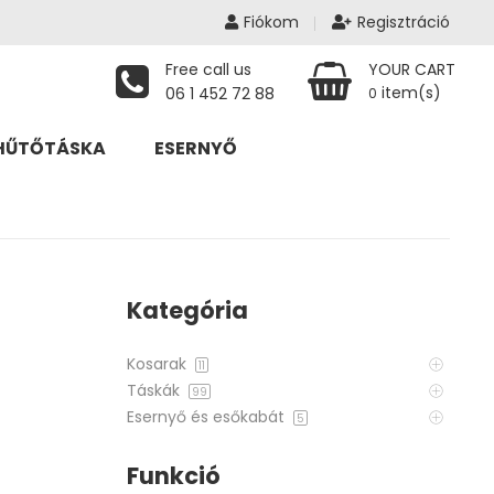
Fiókom
Regisztráció
Free call us
YOUR CART
item(s)
06 1 452 72 88
0
HŰTŐTÁSKA
ESERNYŐ
Kategória
Kosarak
11
Táskák
99
Esernyő és esőkabát
5
Funkció