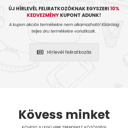
ÚJ HÍRLEVÉL FELIRATKOZÓKNAK EGYSZERI
10%
KEDVEZMÉNY
KUPONT ADUNK!
A kupon akciós termékekre nem alkamazható! Kizárólag
teljes áru termékekre vonatkozik.
Hírlevél feliratkozás
Kövess minket
KÖVESD A LEGÚJABB TRENDEKET KÖZÖSSÉGI