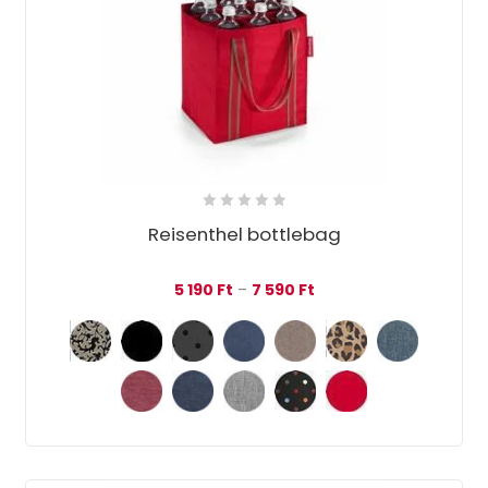
Reisenthel bottlebag
Ártartomány: 5 190 Ft -
5 190
Ft
–
7 590
Ft