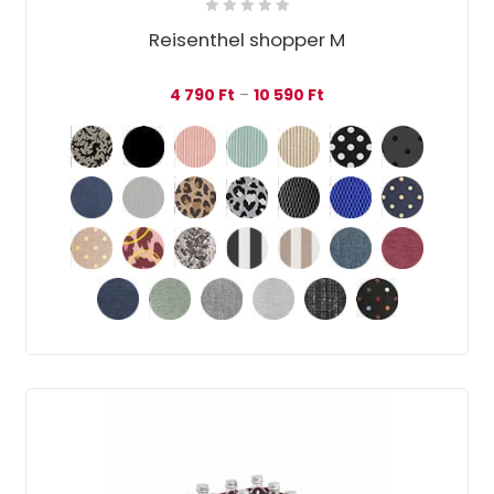
Reisenthel shopper M
Ártartomány: 4 790 Ft 
4 790
Ft
–
10 590
Ft