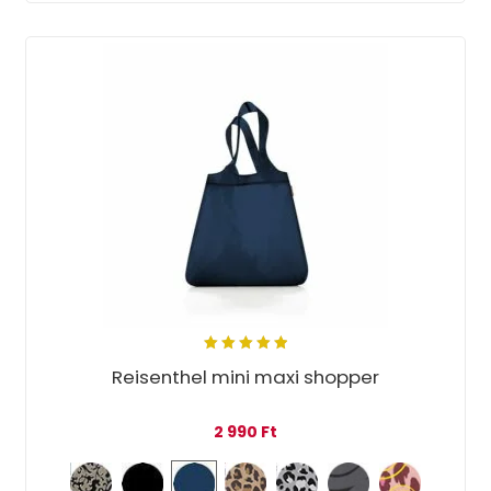
5.00
out
Reisenthel mini maxi shopper
of 5
2 990
Ft