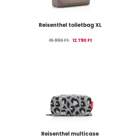
Reisenthel toiletbag XL
Original price was: 15 990 Ft.
Current price is: 12 790
15 990
Ft
12 790
Ft
Reisenthel multicase