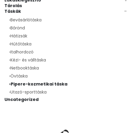
Lakáskiegészítő
Tárolás
−
Táskák
›
Bevásárlótáska
›
Bőrönd
›
Hátizsák
›
Hűtőtáska
›
Italhordozó
›
Kézi- és válltáska
›
Netbooktáska
›
Övtáska
›
Pipere-kozmetikai táska
›
Utazó-sporttáska
Uncategorized