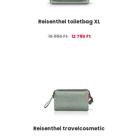
Reisenthel toiletbag XL
Original price was: 15 990 Ft.
Current price is: 12 790
15 990
Ft
12 790
Ft
Reisenthel travelcosmetic