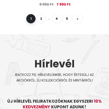
Original price was: 9 990 Ft.
Current price is: 7 990 
9 990
Ft
7 990
Ft
1
2
…
4
5
»
Hírlevél
IRATKOZZ FEL HÍRLEVELÜNKRE, HOGY ÉRTESÜLJ AZ
AKCIÓKRÓL, ÚJ KOLLEKCIÓKRÓL ÉS MINTÁKRÓL!
ÚJ HÍRLEVÉL FELIRATKOZÓKNAK EGYSZERI
10%
KEDVEZMÉNY
KUPONT ADUNK!