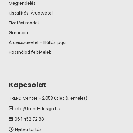
Megrendelés
Kiszállítás-Áruátvétel
Fizetési módok
Garancia
Áruvisszavétel – Elállás joga
Használati feltételek
Kapcsolat
TREND Center - 2.053 üzlet (I. emelet)
info@trend-design.hu
06 1 452 72 88
Nyitva tartás