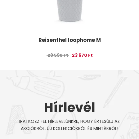
Reisenthel loophome M
Original price was: 29 590 Ft.
Current price is: 23 67
29 590
Ft
23 670
Ft
Hírlevél
IRATKOZZ FEL HÍRLEVELÜNKRE, HOGY ÉRTESÜLJ AZ
AKCIÓKRÓL, ÚJ KOLLEKCIÓKRÓL ÉS MINTÁKRÓL!