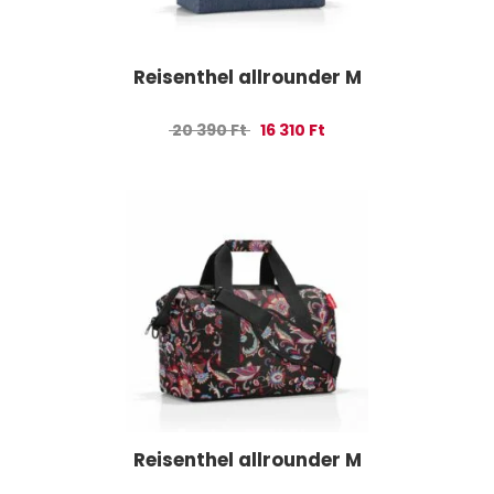
Reisenthel allrounder M
Original price was: 20 390 Ft.
Current price is: 16 310 
20 390
Ft
16 310
Ft
Reisenthel allrounder M