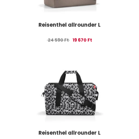
Reisenthel allrounder L
Original price was: 24 590 Ft.
Current price is: 19 67
24 590
Ft
19 670
Ft
Reisenthel allrounder L