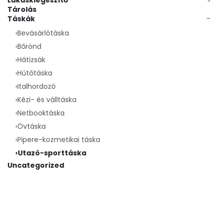
Lakáskiegészítő
Tárolás
−
Táskák
›
Bevásárlótáska
›
Bőrönd
›
Hátizsák
›
Hűtőtáska
›
Italhordozó
›
Kézi- és válltáska
›
Netbooktáska
›
Övtáska
›
Pipere-kozmetikai táska
›
Utazó-sporttáska
Uncategorized