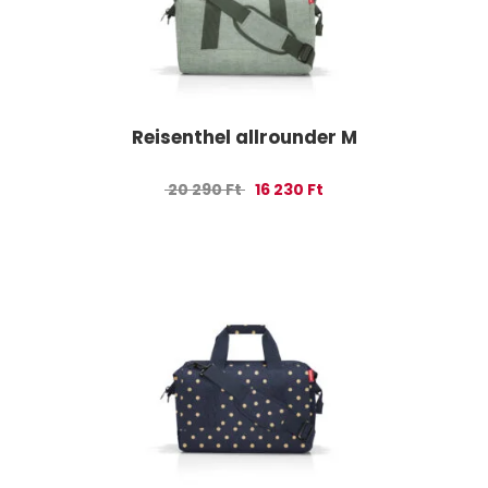
Reisenthel allrounder M
Original price was: 20 290 Ft.
Current price is: 16 230
20 290
Ft
16 230
Ft