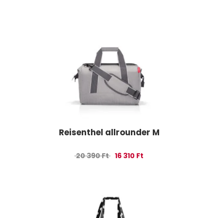
Reisenthel allrounder M
Original price was: 20 390 Ft.
Current price is: 16 310 
20 390
Ft
16 310
Ft