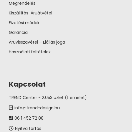
Megrendelés
Kiszállítás-Áruátvétel
Fizetési módok
Garancia
Áruvisszavétel – Elállás joga
Használati feltételek
Kapcsolat
TREND Center - 2.053 üzlet (I. emelet)
info@trend-design.hu
06 1 452 72 88
Nyitva tartás