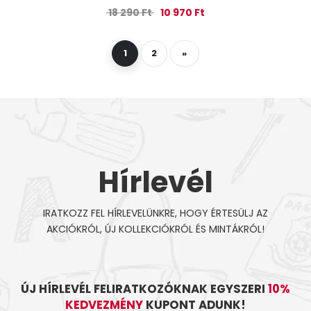
Original price was: 18 290 Ft.
Current price is: 10 970
18 290
Ft
10 970
Ft
1
2
»
Hírlevél
IRATKOZZ FEL HÍRLEVELÜNKRE, HOGY ÉRTESÜLJ AZ
AKCIÓKRÓL, ÚJ KOLLEKCIÓKRÓL ÉS MINTÁKRÓL!
ÚJ HÍRLEVÉL FELIRATKOZÓKNAK EGYSZERI
10%
KEDVEZMÉNY
KUPONT ADUNK!