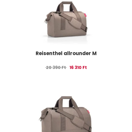
Reisenthel allrounder M
Original price was: 20 390 Ft.
Current price is: 16 310 
20 390
Ft
16 310
Ft