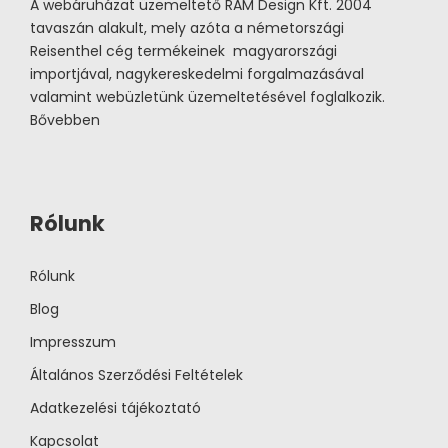
A webáruházat üzemeltető RAM Design Kft. 2004
tavaszán alakult, mely azóta a németországi
Reisenthel cég termékeinek magyarországi
importjával, nagykereskedelmi forgalmazásával
valamint webüzletünk üzemeltetésével foglalkozik.
Bővebben
Rólunk
Rólunk
Blog
Impresszum
Általános Szerződési Feltételek
Adatkezelési tájékoztató
Kapcsolat