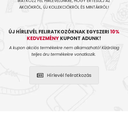
IRATKOZZ FEL HÍRLEVELÜNKRE, HOGY ÉRTESÜLJ AZ
AKCIÓKRÓL, ÚJ KOLLEKCIÓKRÓL ÉS MINTÁKRÓL!
ÚJ HÍRLEVÉL FELIRATKOZÓKNAK EGYSZERI
10%
KEDVEZMÉNY
KUPONT ADUNK!
A kupon akciós termékekre nem alkamazható! Kizárólag
teljes áru termékekre vonatkozik.
Hírlevél feliratkozás