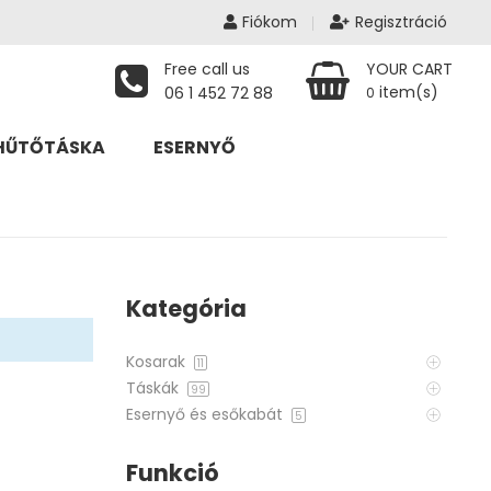
Fiókom
Regisztráció
Free call us
YOUR CART
item(s)
06 1 452 72 88
0
HŰTŐTÁSKA
ESERNYŐ
Kategória
Kosarak
11
Táskák
99
Esernyő és esőkabát
5
Funkció