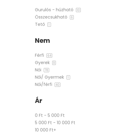
Gurulós - húzható
10
Összecsukható
6
Tető
1
Nem
Férfi
64
Gyerek
11
Női
78
Női/ Gyermek
1
Női/férfi
40
Ár
0 Ft - 5 000 Ft
5 000 Ft - 10 000 Ft
10 000 Ft+