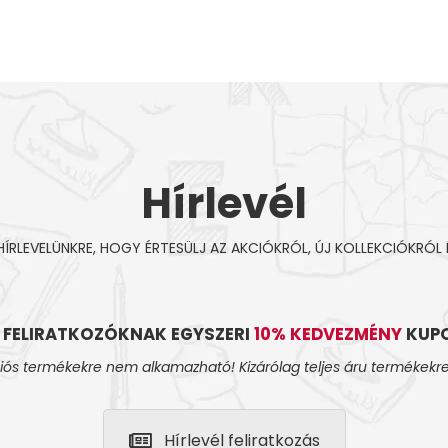
Hírlevél
 HÍRLEVELÜNKRE, HOGY ÉRTESÜLJ AZ AKCIÓKRÓL, ÚJ KOLLEKCIÓKRÓL 
L FELIRATKOZÓKNAK EGYSZERI
10% KEDVEZMÉNY
KUPO
iós termékekre nem alkamazható! Kizárólag teljes áru termékekre
Hírlevél feliratkozás