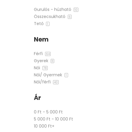
Gurulós - húzható
10
Összecsukható
6
Tető
1
Nem
Férfi
64
Gyerek
11
Női
78
Női/ Gyermek
1
Női/férfi
40
Ár
0 Ft - 5 000 Ft
5 000 Ft - 10 000 Ft
10 000 Ft+