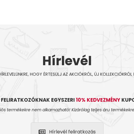
Hírlevél
 HÍRLEVELÜNKRE, HOGY ÉRTESÜLJ AZ AKCIÓKRÓL, ÚJ KOLLEKCIÓKRÓL 
L FELIRATKOZÓKNAK EGYSZERI
10% KEDVEZMÉNY
KUPO
iós termékekre nem alkamazható! Kizárólag teljes áru termékekre
Hírlevél feliratkozás