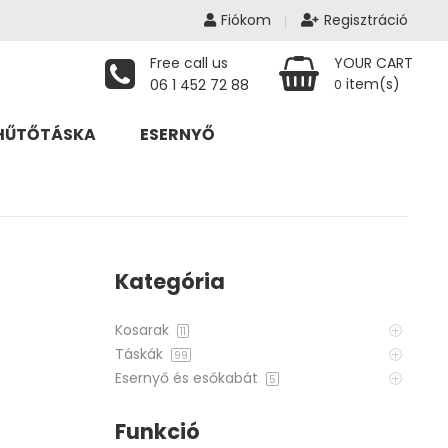
Fiókom
Regisztráció
Free call us
YOUR CART
item(s)
06 1 452 72 88
0
HŰTŐTÁSKA
ESERNYŐ
Kategória
Kosarak
11
Táskák
99
Esernyő és esőkabát
5
Funkció