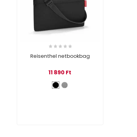
Reisenthel netbookbag
11 890
Ft