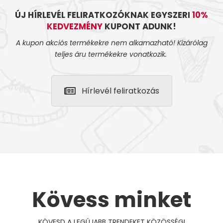
ÚJ HÍRLEVÉL FELIRATKOZÓKNAK EGYSZERI
10%
KEDVEZMÉNY
KUPONT ADUNK!
A kupon akciós termékekre nem alkamazható! Kizárólag
teljes áru termékekre vonatkozik.
Hírlevél feliratkozás
Kövess minket
KÖVESD A LEGÚJABB TRENDEKET KÖZÖSSÉGI