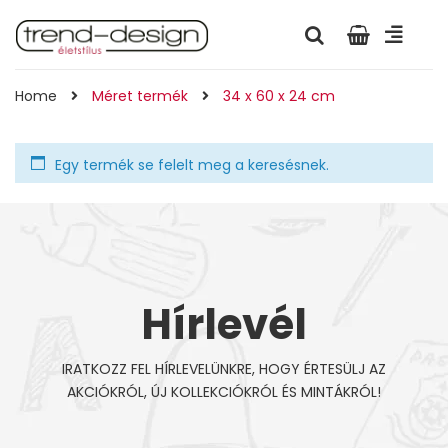
Home
Méret termék
34 x 60 x 24 cm
Egy termék se felelt meg a keresésnek.
Hírlevél
IRATKOZZ FEL HÍRLEVELÜNKRE, HOGY ÉRTESÜLJ AZ
AKCIÓKRÓL, ÚJ KOLLEKCIÓKRÓL ÉS MINTÁKRÓL!