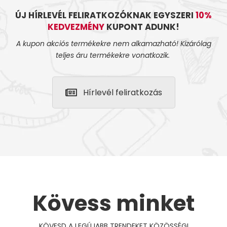
ÚJ HÍRLEVÉL FELIRATKOZÓKNAK EGYSZERI
10%
KEDVEZMÉNY
KUPONT ADUNK!
A kupon akciós termékekre nem alkamazható! Kizárólag
teljes áru termékekre vonatkozik.
Hírlevél feliratkozás
Kövess minket
KÖVESD A LEGÚJABB TRENDEKET KÖZÖSSÉGI