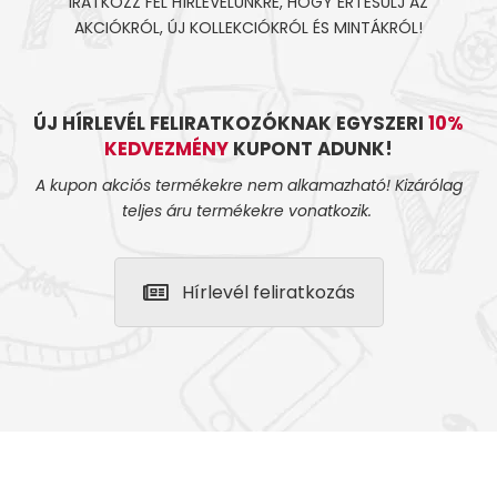
IRATKOZZ FEL HÍRLEVELÜNKRE, HOGY ÉRTESÜLJ AZ
AKCIÓKRÓL, ÚJ KOLLEKCIÓKRÓL ÉS MINTÁKRÓL!
ÚJ HÍRLEVÉL FELIRATKOZÓKNAK EGYSZERI
10%
KEDVEZMÉNY
KUPONT ADUNK!
A kupon akciós termékekre nem alkamazható! Kizárólag
teljes áru termékekre vonatkozik.
Hírlevél feliratkozás