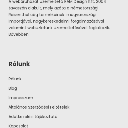
A webáruházat üzemeltető RAM Design Kft. 2004
tavaszán alakult, mely azóta a németországi
Reisenthel cég termékeinek magyarországi
importjával, nagykereskedelmi forgalmazásával
valamint webüzletünk üzemeltetésével foglalkozik.
Bővebben
Rólunk
Rólunk
Blog
Impresszum
Általános Szerződési Feltételek
Adatkezelési tájékoztató
Kapcsolat