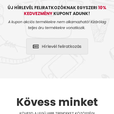
ÚJ HÍRLEVÉL FELIRATKOZÓKNAK EGYSZERI
10%
KEDVEZMÉNY
KUPONT ADUNK!
A kupon akciós termékekre nem alkamazható! Kizárólag
teljes áru termékekre vonatkozik.
Hírlevél feliratkozás
Kövess minket
KÖVESD A LEGÚJABB TRENDEKET KÖZÖSSÉGI